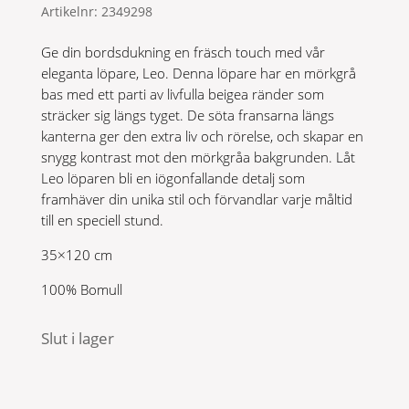
Artikelnr:
2349298
Ge din bordsdukning en fräsch touch med vår
eleganta löpare, Leo. Denna löpare har en mörkgrå
bas med ett parti av livfulla beigea ränder som
sträcker sig längs tyget. De söta fransarna längs
kanterna ger den extra liv och rörelse, och skapar en
snygg kontrast mot den mörkgråa bakgrunden. Låt
Leo löparen bli en iögonfallande detalj som
framhäver din unika stil och förvandlar varje måltid
till en speciell stund.
35×120 cm
100% Bomull
Slut i lager