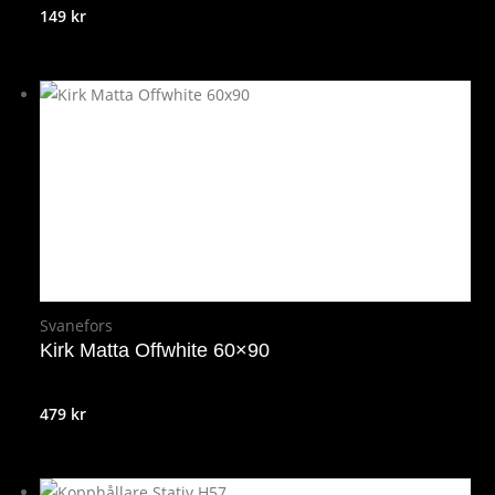
149
kr
Svanefors
Kirk Matta Offwhite 60×90
479
kr