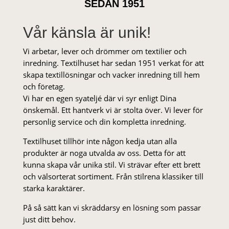
SEDAN 1951
Vår känsla är unik!
Vi arbetar, lever och drömmer om textilier och
inredning. Textilhuset har sedan 1951 verkat för att
skapa textillösningar och vacker inredning till hem
och företag.
Vi har en egen syateljé där vi syr enligt Dina
önskemål. Ett hantverk vi är stolta över. Vi lever för
personlig service och din kompletta inredning.
Textilhuset tillhör inte någon kedja utan alla
produkter är noga utvalda av oss. Detta för att
kunna skapa vår unika stil. Vi strä­var efter ett brett
och välsorterat sor­ti­ment. Från stil­rena klas­siker till
starka karaktärer.
På så sätt kan vi skräddarsy en lösning som passar
just ditt behov.