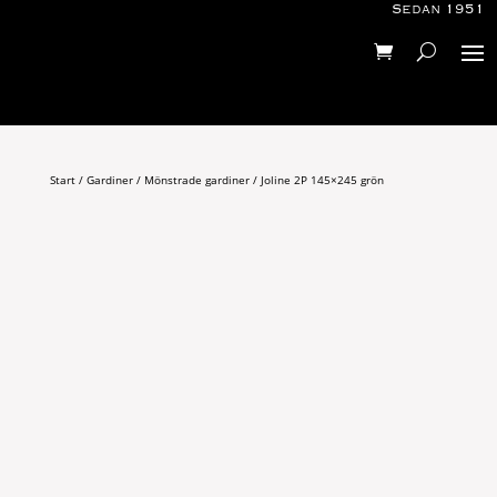
Sedan 1951
Start
/
Gardiner
/
Mönstrade gardiner
/ Joline 2P 145×245 grön