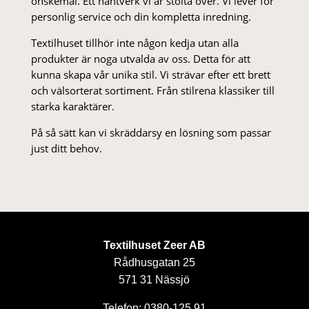
önskemål. Ett hantverk vi är stolta över. Vi lever för
personlig service och din kompletta inredning.
Textilhuset tillhör inte någon kedja utan alla
produkter är noga utvalda av oss. Detta för att
kunna skapa vår unika stil. Vi strä­var efter ett brett
och välsorterat sor­ti­ment. Från stil­rena klas­siker till
starka karaktärer.
På så sätt kan vi skräddarsy en lösning som passar
just ditt behov.
Textilhuset Zeer AB
Rådhusgatan 25
571 31 Nässjö
Telefon: 0380-125 91