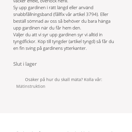
vacker effekt, overlock nerill.
Sy upp gardinen i rätt längd eller använd
snabbfållningsband (fållfix vår artikel 3794). Eller
beställ sömnad av oss så behöver du bara hänga
upp gardinen när du får hem den.
Väljer du att vi syr upp gardinen syr vi alltid in
tyngdfickor. Köp till tyngder (artikel tyngd) så får du
en fin sving på gardinens ytterkanter.
Slut i lager
Osäker på hur du skall mäta? Kolla vår
Mätinstruktion