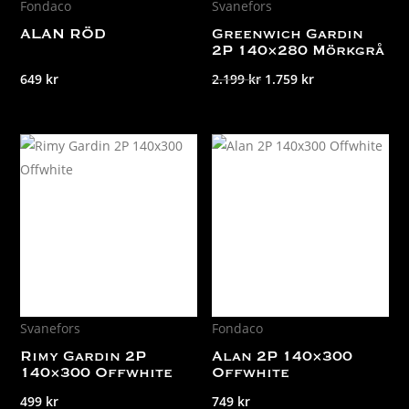
Fondaco
Svanefors
ALAN RÖD
Greenwich Gardin
2P 140×280 Mörkgrå
Det
Det
649
kr
2.199
kr
1.759
kr
ursprungliga
nuvarande
priset
priset
var:
är:
2.199 kr.
1.759 kr.
Svanefors
Fondaco
Rimy Gardin 2P
Alan 2P 140×300
140×300 Offwhite
Offwhite
499
kr
749
kr