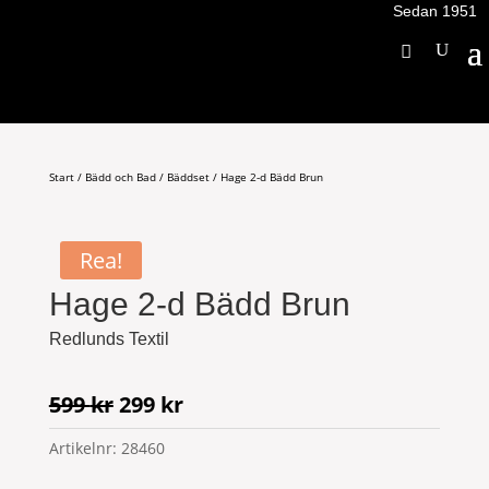
Sedan 1951
Start
/
Bädd och Bad
/
Bäddset
/ Hage 2-d Bädd Brun
Rea!
Hage 2-d Bädd Brun
Redlunds Textil
Det
Det
599
kr
299
kr
ursprungliga
nuvarande
Artikelnr:
28460
priset
priset
var:
är: