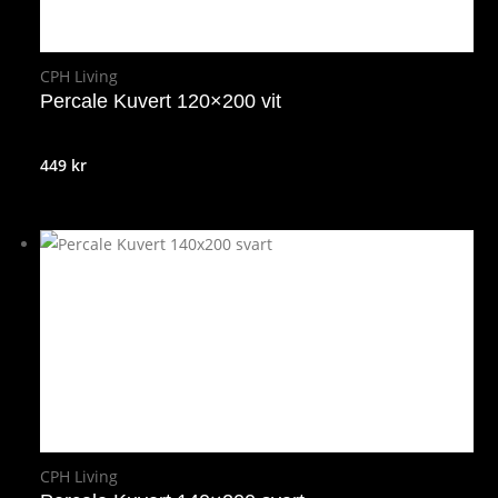
CPH Living
Percale Kuvert 120×200 vit
449
kr
CPH Living