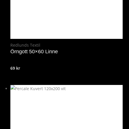
Redlunds Textil
Örngott 50×60 Linne
69
kr