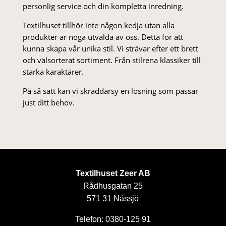
personlig service och din kompletta inredning.
Textilhuset tillhör inte någon kedja utan alla
produkter är noga utvalda av oss. Detta för att
kunna skapa vår unika stil. Vi strä­var efter ett brett
och välsorterat sor­ti­ment. Från stil­rena klas­siker till
starka karaktärer.
På så sätt kan vi skräddarsy en lösning som passar
just ditt behov.
Textilhuset Zeer AB
Rådhusgatan 25
571 31 Nässjö
Telefon: 0380-125 91