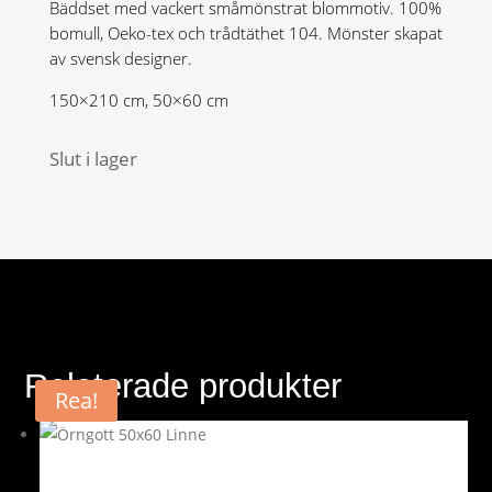
Bäddset med vackert småmönstrat blommotiv. 100%
599 kr.
299 kr.
bomull, Oeko-tex och trådtäthet 104. Mönster skapat
av svensk designer.
150×210 cm, 50×60 cm
Slut i lager
Relaterade produkter
Rea!