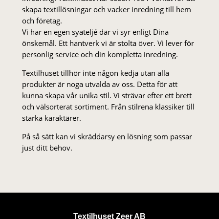
skapa textillösningar och vacker inredning till hem
och företag.
Vi har en egen syateljé där vi syr enligt Dina
önskemål. Ett hantverk vi är stolta över. Vi lever för
personlig service och din kompletta inredning.
Textilhuset tillhör inte någon kedja utan alla
produkter är noga utvalda av oss. Detta för att
kunna skapa vår unika stil. Vi strä­var efter ett brett
och välsorterat sor­ti­ment. Från stil­rena klas­siker till
starka karaktärer.
På så sätt kan vi skräddarsy en lösning som passar
just ditt behov.
Textilhuset Zeer AB