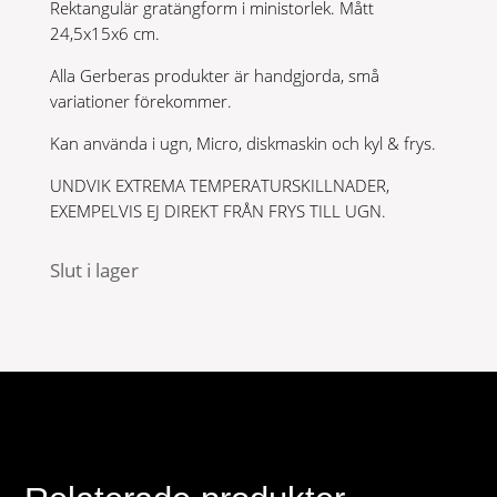
Rektangulär gratängform i ministorlek. Mått
24,5x15x6 cm.
Alla Gerberas produkter är handgjorda, små
variationer förekommer.
Kan använda i ugn, Micro, diskmaskin och kyl & frys.
UNDVIK EXTREMA TEMPERATURSKILLNADER,
EXEMPELVIS EJ DIREKT FRÅN FRYS TILL UGN.
Slut i lager