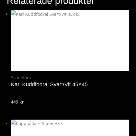
Relaterade produkter
Svanefors
Karl Kuddfodral Svart/Vit 45×45
449
kr