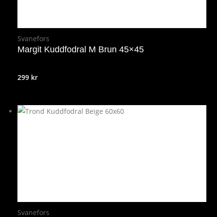
Svanefors
Margit Kuddfodral M Brun 45×45
299
kr
Svanefors