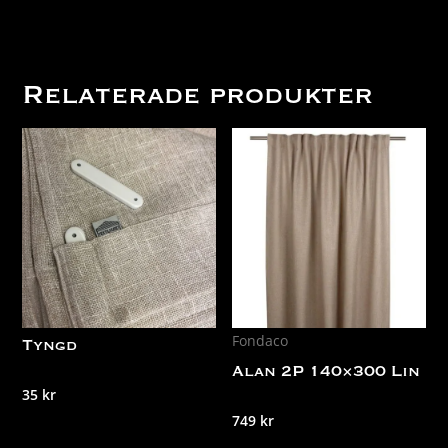
Relaterade produkter
Fondaco
Tyngd
Alan 2P 140×300 Lin
35
kr
749
kr