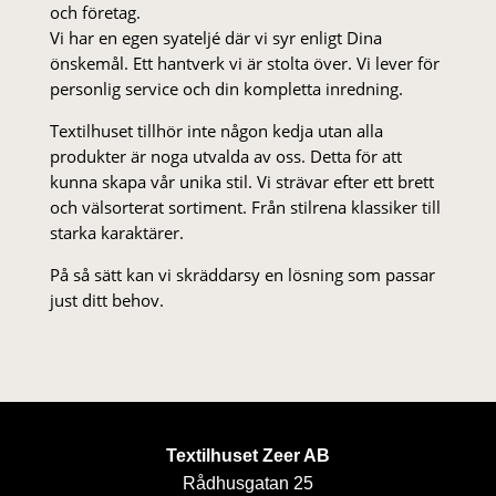
och företag.
Vi har en egen syateljé där vi syr enligt Dina
önskemål. Ett hantverk vi är stolta över. Vi lever för
personlig service och din kompletta inredning.
Textilhuset tillhör inte någon kedja utan alla
produkter är noga utvalda av oss. Detta för att
kunna skapa vår unika stil. Vi strä­var efter ett brett
och välsorterat sor­ti­ment. Från stil­rena klas­siker till
starka karaktärer.
På så sätt kan vi skräddarsy en lösning som passar
just ditt behov.
Textilhuset Zeer AB
Rådhusgatan 25