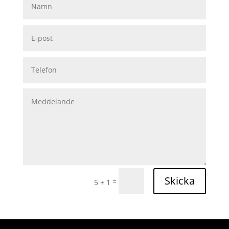
Skicka
=
5 + 1