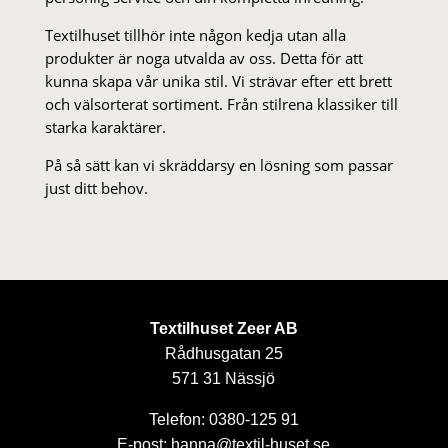
Textilhuset tillhör inte någon kedja utan alla
produkter är noga utvalda av oss. Detta för att
kunna skapa vår unika stil. Vi strä­var efter ett brett
och välsorterat sor­ti­ment. Från stil­rena klas­siker till
starka karaktärer.
På så sätt kan vi skräddarsy en lösning som passar
just ditt behov.
Textilhuset Zeer AB
Rådhusgatan 25
571 31 Nässjö
Telefon: 0380-125 91
E-post: hanna@textil-huset.se