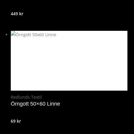
449
kr
Redlunds Textil
Örngott 50×60 Linne
69
kr