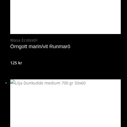
Wasa Ecotextil
Örngott marin/vit Runmarö
125
kr