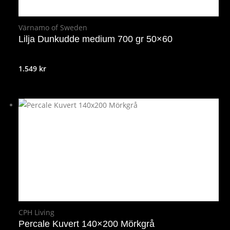
Värnamo of Sweden
Lilja Dunkudde medium 700 gr 50×60
1.549
kr
CPH Living
Percale Kuvert 140×200 Mörkgrå