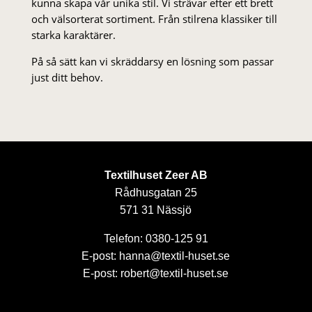
kunna skapa vår unika stil. Vi strä­var efter ett brett
och välsorterat sor­ti­ment. Från stil­rena klas­siker till
starka karaktärer.
På så sätt kan vi skräddarsy en lösning som passar
just ditt behov.
Textilhuset Zeer AB
Rådhusgatan 25
571 31 Nässjö
Telefon: 0380-125 91
E-post: hanna@textil-huset.se
E-post: robert@textil-huset.se