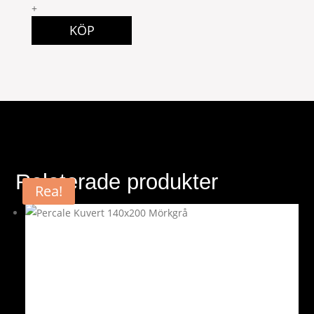
quantity
+
KÖP
Relaterade produkter
Rea!