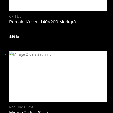
CPH Living
Percale Kuvert 140×200 Mörkgrå
449
kr
Redlunds Textil
Mirage 2-dels Satin vit