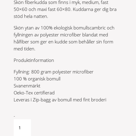
Skön fiberkudda som finns i myk, medium, fast
50×60 och maxi fast 60×80. Kuddarna ger dig bra
stöd hela natten.
Skön ytan av 100% ekologisk bomullscambric och
fyllningen av polyester microfiber blandat med
hålfiber som ger en kudde som behåller sin form
med tiden.
Produktinformation
Fyllning: 800 gram polyester microfiber
100 % organisk bomull
Svanenmärkt
Oeko-Tex certifierad
Leveras i Zip-bagg av bomull med fint broderi
Fiber
-
kudde
Fast