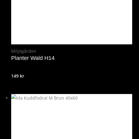
Miljögården
Planter Wald H14
149
kr