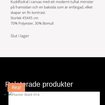
Kuddfodral i canvas med ett modernt tuftat mönster
på framsidan och en baksida som är enfärgad, vilket
skapar en fin kontrast.
Storlek 45X45 cm
70% Polyester, 30% Bomull
Slut i lager
Relaterade produkter
Rea!
Rea!