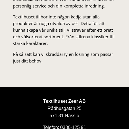
personlig service och din kompletta inredning.
Textilhuset tillhör inte någon kedja utan alla
produkter är noga utvalda av oss. Detta för att
kunna skapa vår unika stil. Vi strä­var efter ett brett
och välsorterat sor­ti­ment. Från stil­rena klas­siker till
starka karaktärer.
På så sätt kan vi skräddarsy en lösning som passar
just ditt behov.
Textilhuset Zeer AB
Rådhusgatan 25
571 31 Nässjö
Telefon: 0380-125 91