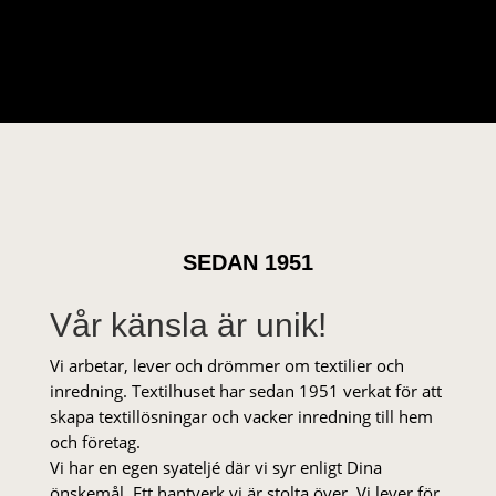
ursprungliga
nuvarande
priset
priset
var:
är:
35 kr.
28 kr.
SEDAN 1951
Vår känsla är unik!
Vi arbetar, lever och drömmer om textilier och
inredning. Textilhuset har sedan 1951 verkat för att
skapa textillösningar och vacker inredning till hem
och företag.
Vi har en egen syateljé där vi syr enligt Dina
önskemål. Ett hantverk vi är stolta över. Vi lever för