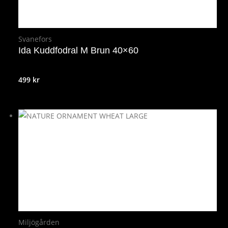
Svanefors
Ida Kuddfodral M Brun 40×60
499
kr
Miljögården