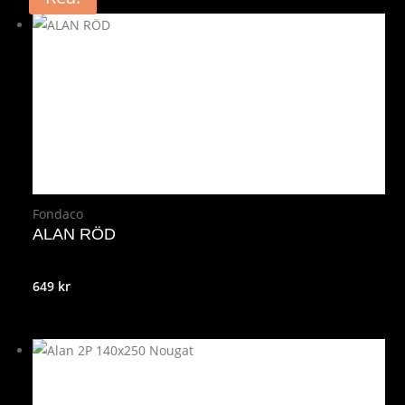
Fondaco
ALAN RÖD
649
kr