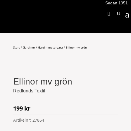
Sedan 1951
Start
/
Gardiner
/
Gardin metervara
/ Ellinor mv grön
Ellinor mv grön
Redlunds Textil
199
kr
Artikelnr:
27864