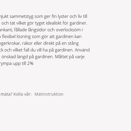
ukt sammetstyg som ger fin lyster och liv till
h tät vilket gör tyget idealiskt för gardiner.
nkant, fållade långsidor och overlocksöm i
 flexibel lösning som gör att gardinen kan
erkrokar, räkor eller direkt på en stång
k och vilket fall du vill ha på gardinen. Använd
å önskad längd på gardinen. Måttet på varje
ympa upp till 2%
 mäta? Kolla vår
Mätinstruktion