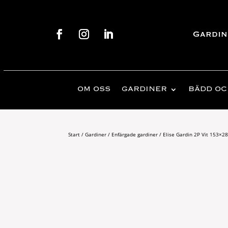
Gardin
OM OSS
GARDINER
BÄDD OC
Start
/
Gardiner
/
Enfärgade gardiner
/ Elise Gardin 2P Vit 153×2