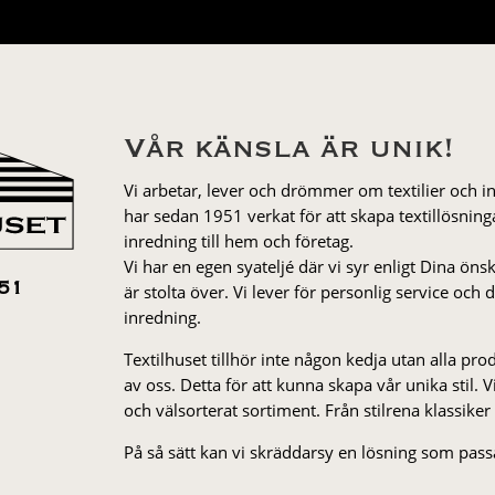
var:
är:
2.199 kr.
1.759 kr.
Vår känsla är unik!
Vi arbetar, lever och drömmer om textilier och i
har sedan 1951 verkat för att skapa textillösnin
inredning till hem och företag.
Vi har en egen syateljé där vi syr enligt Dina öns
är stolta över. Vi lever för personlig service och
51
inredning.
Textilhuset tillhör inte någon kedja utan alla pr
av oss. Detta för att kunna skapa vår unika stil. Vi 
och välsorterat sor­ti­ment. Från stil­rena klas­siker
På så sätt kan vi skräddarsy en lösning som passa