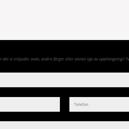
det vi erbjuder ovan, andra färger eller annan typ av upphängning? Tv