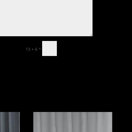
Skicka
=
13 + 6