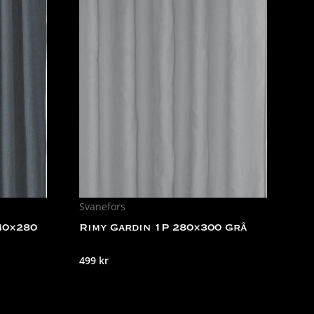
Svanefors
40×280
Rimy Gardin 1P 280×300 Grå
499
kr