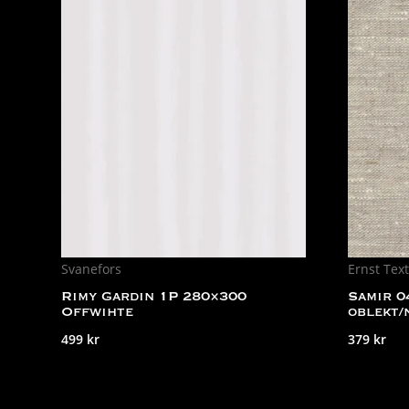
Svanefors
Ernst Text
Rimy Gardin 1P 280×300
Samir 0
Offwihte
oblekt/
499
kr
379
kr