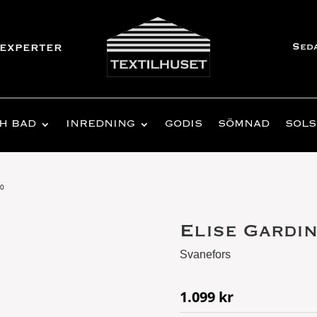
Sed
experter
H BAD
INREDNING
GODIS
SÖMNAD
SOLS
80
Elise Gardin
Svanefors
1.099
kr