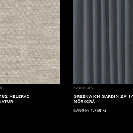
il
Svanefors
482 melerad
Greenwich Gardin 2P 1
natur
Mörkgrå
Det
Det
2.199
kr
1.759
kr
ursprungliga
nuvarande
priset
priset