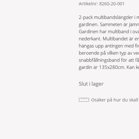
Artikelnr:
8260-20-001
2-pack multibandslängder i mj
gardinen. Sammeten är jämn oc
Gardinen har multiband i ova
nederkant. Multibandet är en
hängas upp antingen med fing
beroende på vilken typ av vec
snabbfållningsband för att f
gardin är 135x280cm. Kan kr
Slut i lager
Osäker på hur du skall