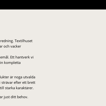
nredning. Textilhuset
gar och vacker
kemål. Ett hantverk vi
 din kompletta
odukter är noga utvalda
strä­var efter ett brett
 till starka karaktärer.
r just ditt behov.