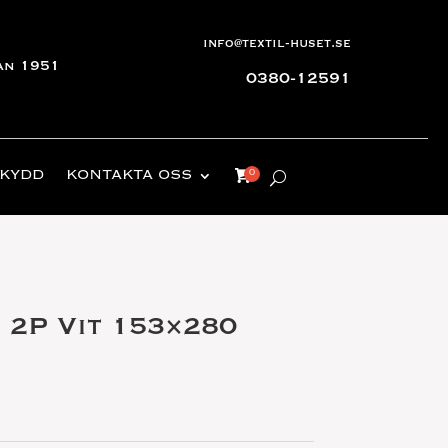
info@textil-huset.se
an 1951
0380-12591
KYDD
KONTAKTA OSS
 2P Vit 153×280