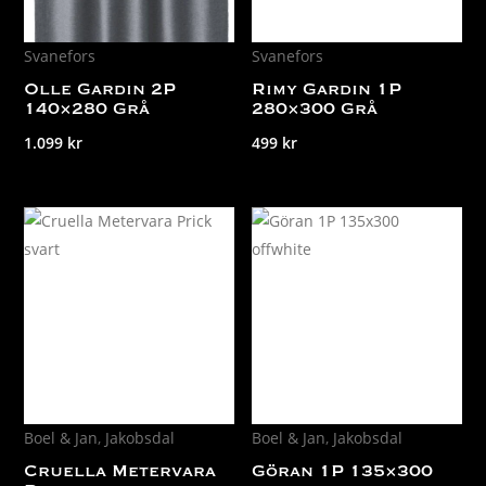
Svanefors
Svanefors
Olle Gardin 2P
Rimy Gardin 1P
140×280 Grå
280×300 Grå
1.099
kr
499
kr
Boel & Jan
,
Jakobsdal
Boel & Jan
,
Jakobsdal
Cruella Metervara
Göran 1P 135×300