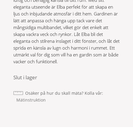
luftig och behaglig känsla till ditt rum. Med sitt
eleganta utseende är Elba perfekt för att skapa en
ljus och inbjudande atmosfär i ditt hem. Gardinen är
lätt att anpassa och hänga upp tack vare det
mångsidiga multibandet, vilket gör det enkelt att
skapa vackra veck och rynkor. Låt Elba bli det
eleganta och stilrena inslaget i ditt fönster, och låt det
sprida en känsla av lugn och harmoni i rummet. Ett
utmärkt val för dig som vill ha en gardin som är både
vacker och funktionell.
Slut i lager
Osäker på hur du skall mäta? Kolla vår
Mätinstruktion