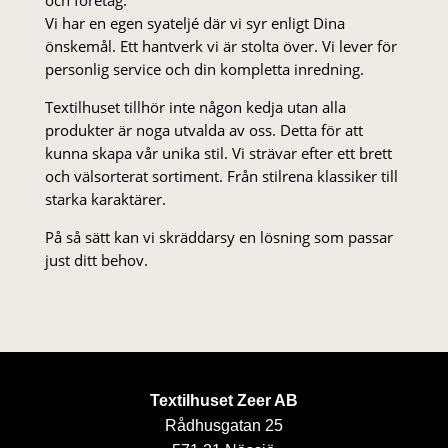
Vi har en egen syateljé där vi syr enligt Dina
önskemål. Ett hantverk vi är stolta över. Vi lever för
personlig service och din kompletta inredning.
Textilhuset tillhör inte någon kedja utan alla
produkter är noga utvalda av oss. Detta för att
kunna skapa vår unika stil. Vi strä­var efter ett brett
och välsorterat sor­ti­ment. Från stil­rena klas­siker till
starka karaktärer.
På så sätt kan vi skräddarsy en lösning som passar
just ditt behov.
Textilhuset Zeer AB
Rådhusgatan 25