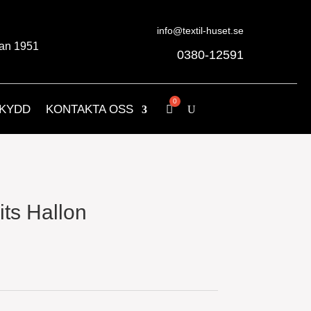
info@textil-huset.se
an 1951
0380-12591
KYDD
KONTAKTA OSS
ts Hallon