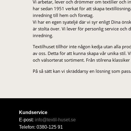
Vi arbetar, lever och drömmer om textilier och i
har sedan 1951 verkat för att skapa textillösnin
inredning till hem och företag.
Vi har en egen syateljé där vi syr enligt Dina öns
är stolta över. Vi lever för personlig service och
inredning.
Textilhuset tillhör inte någon kedja utan alla pr
av oss. Detta för att kunna skapa vår unika stil. Vi 
och välsorterat sor­ti­ment. Från stil­rena klas­siker
På så sätt kan vi skräddarsy en lösning som passa
Kundservice
E-post:
info@textil-huset.se
Telefon: 0380-125 91