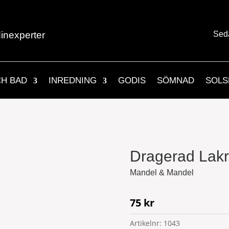
inexperter
Sed
CH BAD
INREDNING
GODIS
SÖMNAD
SOLS
Dragerad Lakri
Mandel & Mandel
75
kr
Artikelnr:
1043