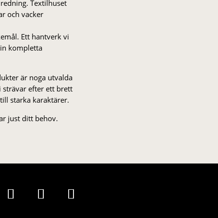
nredning. Textilhuset
gar och vacker
kemål. Ett hantverk vi
 din kompletta
odukter är noga utvalda
strä­var efter ett brett
 till starka karaktärer.
r just ditt behov.