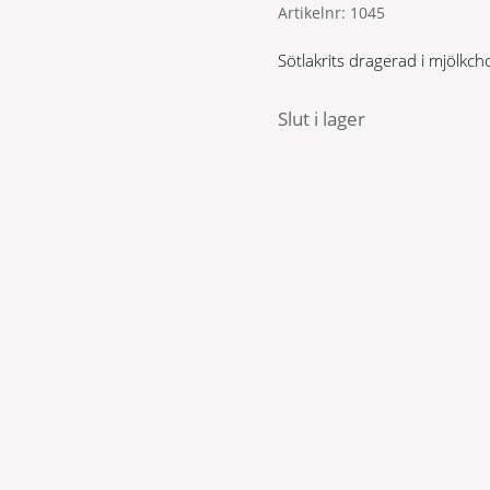
Artikelnr:
1045
Sötlakrits dragerad i mjölkch
Slut i lager