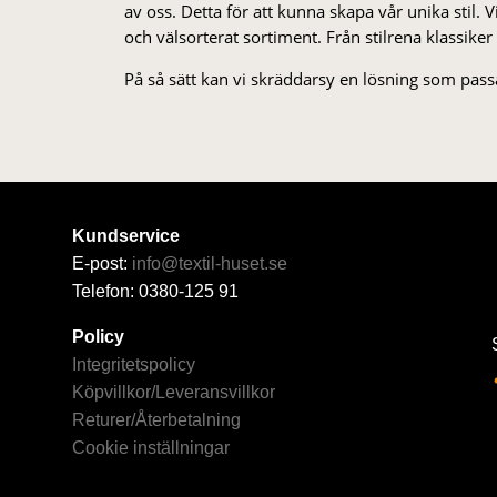
av oss. Detta för att kunna skapa vår unika stil. Vi 
och välsorterat sor­ti­ment. Från stil­rena klas­siker
På så sätt kan vi skräddarsy en lösning som passa
Kundservice
E-post:
info@textil-huset.se
Telefon: 0380-125 91
Policy
Integritetspolicy
Köpvillkor/Leveransvillkor
Returer/Återbetalning
Cookie inställningar