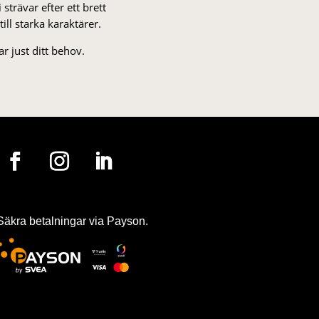
strä­var efter ett brett
 till starka karaktärer.
r just ditt behov.
Säkra betalningar via Payson.