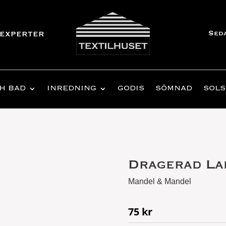
Sed
experter
H BAD
INREDNING
GODIS
SÖMNAD
SOLS
Dragerad La
Mandel & Mandel
75
kr