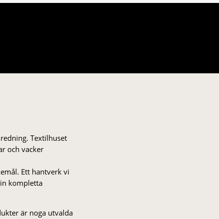
nredning. Textilhuset
gar och vacker
kemål. Ett hantverk vi
 din kompletta
odukter är noga utvalda