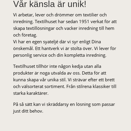
Vår känsla är unik!
Vi arbetar, lever och drömmer om textilier och
inredning. Textilhuset har sedan 1951 verkat för att
skapa textillösningar och vacker inredning till hem
och företag.
Vi har en egen syateljé där vi syr enligt Dina
önskemål. Ett hantverk vi är stolta över. Vi lever för
personlig service och din kompletta inredning.
Textilhuset tillhör inte någon kedja utan alla
produkter är noga utvalda av oss. Detta för att
kunna skapa vår unika stil. Vi strä­var efter ett brett
och välsorterat sor­ti­ment. Från stil­rena klas­siker till
starka karaktärer.
På så sätt kan vi skräddarsy en lösning som passar
just ditt behov.