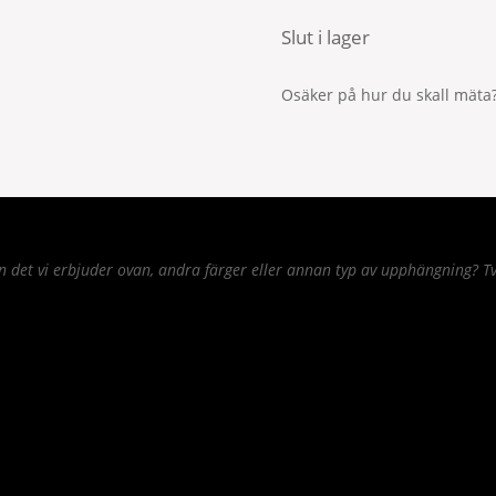
Slut i lager
Osäker på hur du skall mäta?
det vi erbjuder ovan, andra färger eller annan typ av upphängning? Tv