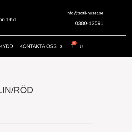
info@textil-huset.se
an 1951
0380-12591
KYDD
KONTAKTA OSS
LIN/RÖD