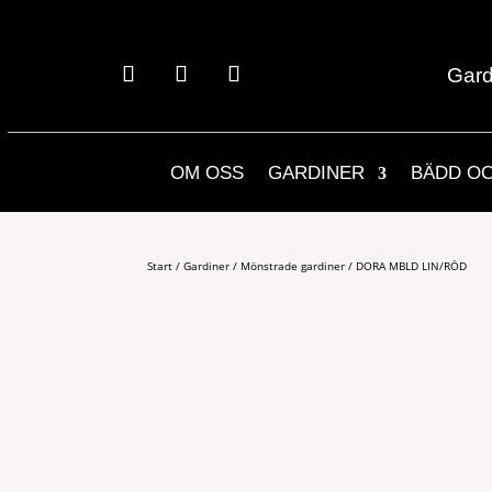
Gard
OM OSS
GARDINER
BÄDD O
Start
/
Gardiner
/
Mönstrade gardiner
/ DORA MBLD LIN/RÖD