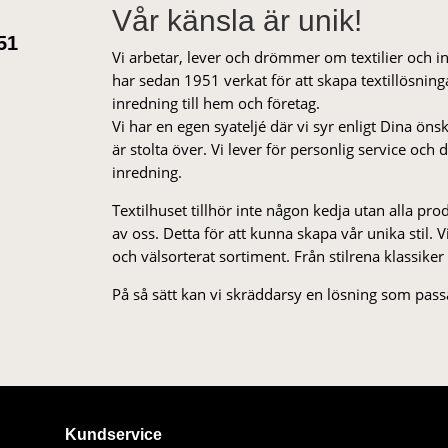
Vår känsla är unik!
51
Vi arbetar, lever och drömmer om textilier och i
har sedan 1951 verkat för att skapa textillösnin
inredning till hem och företag.
Vi har en egen syateljé där vi syr enligt Dina öns
är stolta över. Vi lever för personlig service och
inredning.
Textilhuset tillhör inte någon kedja utan alla pr
av oss. Detta för att kunna skapa vår unika stil. Vi 
och välsorterat sor­ti­ment. Från stil­rena klas­siker
På så sätt kan vi skräddarsy en lösning som passa
Kundservice