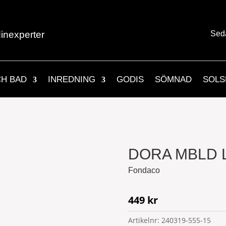
inexperter
Sed
CH BAD
INREDNING
GODIS
SÖMNAD
SOLS
DORA MBLD 
Fondaco
449
kr
Artikelnr:
240319-555-15