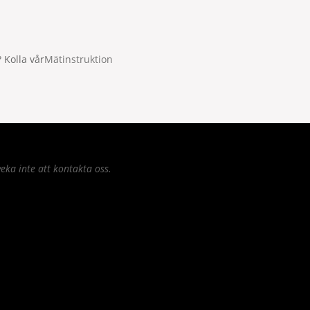
 Kolla vår
Mätinstruktion
eka inte att kontakta oss.