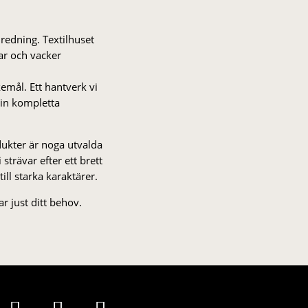
nredning. Textilhuset
gar och vacker
kemål. Ett hantverk vi
 din kompletta
odukter är noga utvalda
strä­var efter ett brett
 till starka karaktärer.
r just ditt behov.