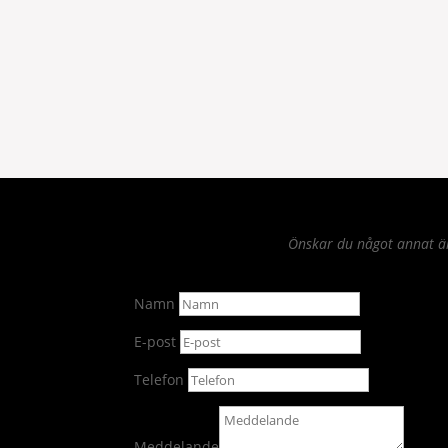
Önskar du något annat än 
Namn
E-post
Telefon
Meddelande