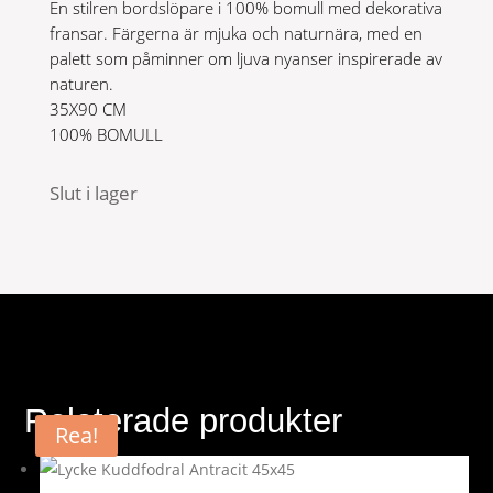
En stilren bordslöpare i 100% bomull med dekorativa
fransar. Färgerna är mjuka och naturnära, med en
palett som påminner om ljuva nyanser inspirerade av
naturen.
35X90 CM
100% BOMULL
Slut i lager
Relaterade produkter
Rea!