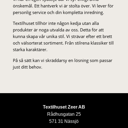
önskemål. Ett hantverk vi är stolta över. Vi lever för
personlig service och din kompletta inredning.
Textilhuset tillhör inte någon kedja utan alla
produkter är noga utvalda av oss. Detta för att
kunna skapa vår unika stil. Vi strä­var efter ett brett
och välsorterat sor­ti­ment. Från stil­rena klas­siker till
starka karaktärer.
På så sätt kan vi skräddarsy en lösning som passar
just ditt behov.
Textilhuset Zeer AB
Rådhusgatan 25
571 31 Nässjö