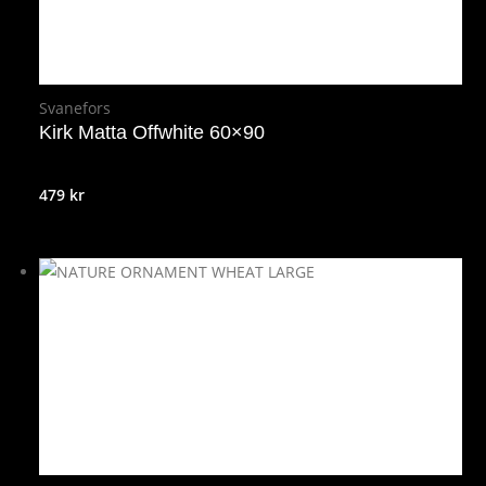
Svanefors
Kirk Matta Offwhite 60×90
479
kr