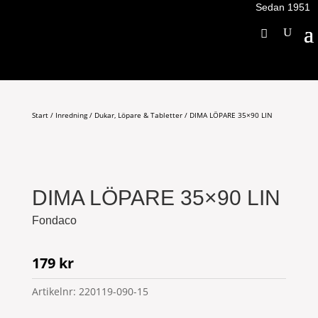
Sedan 1951
Start
/
Inredning
/
Dukar, Löpare & Tabletter
/ DIMA LÖPARE 35×90 LIN
DIMA LÖPARE 35×90 LIN
Fondaco
179
kr
Artikelnr:
220119-090-15