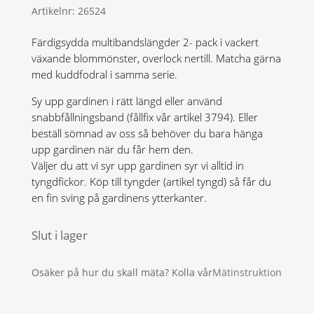
Artikelnr:
26524
Färdigsydda multibandslängder 2- pack i vackert
växande blommönster, overlock nertill. Matcha gärna
med kuddfodral i samma serie.
Sy upp gardinen i rätt längd eller använd
snabbfållningsband (fållfix vår artikel 3794). Eller
beställ sömnad av oss så behöver du bara hänga
upp gardinen när du får hem den.
Väljer du att vi syr upp gardinen syr vi alltid in
tyngdfickor. Köp till tyngder (artikel tyngd) så får du
en fin sving på gardinens ytterkanter.
Slut i lager
Osäker på hur du skall mäta? Kolla vår
Mätinstruktion