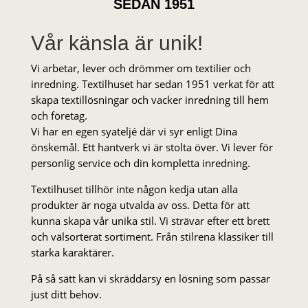
SEDAN 1951
Vår känsla är unik!
Vi arbetar, lever och drömmer om textilier och
inredning. Textilhuset har sedan 1951 verkat för att
skapa textillösningar och vacker inredning till hem
och företag.
Vi har en egen syateljé där vi syr enligt Dina
önskemål. Ett hantverk vi är stolta över. Vi lever för
personlig service och din kompletta inredning.
Textilhuset tillhör inte någon kedja utan alla
produkter är noga utvalda av oss. Detta för att
kunna skapa vår unika stil. Vi strä­var efter ett brett
och välsorterat sor­ti­ment. Från stil­rena klas­siker till
starka karaktärer.
På så sätt kan vi skräddarsy en lösning som passar
just ditt behov.