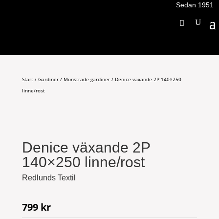
Sedan 1951
Start
/
Gardiner
/
Mönstrade gardiner
/ Denice växande 2P 140×250
linne/rost
Denice växande 2P
140×250 linne/rost
Redlunds Textil
799
kr