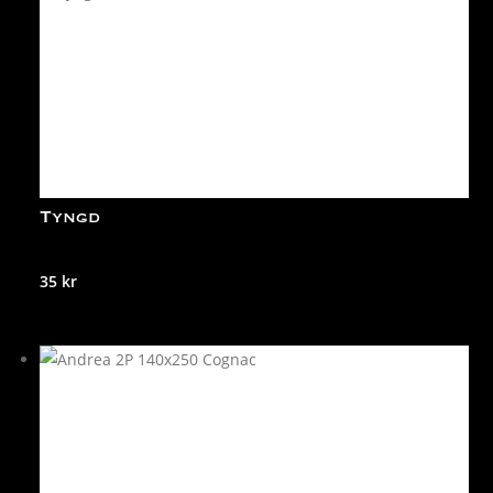
Tyngd
35
kr