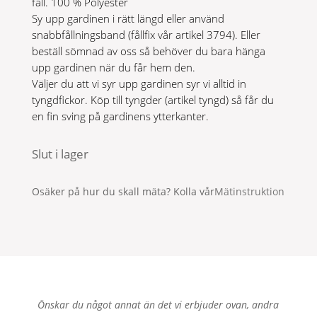
fall. 100 % Polyester
Sy upp gardinen i rätt längd eller använd
snabbfållningsband (fållfix vår artikel 3794). Eller
beställ sömnad av oss så behöver du bara hänga
upp gardinen när du får hem den.
Väljer du att vi syr upp gardinen syr vi alltid in
tyngdfickor. Köp till tyngder (artikel tyngd) så får du
en fin sving på gardinens ytterkanter.
Slut i lager
Osäker på hur du skall mäta? Kolla vår
Mätinstruktion
Önskar du något annat än det vi erbjuder ovan, andra