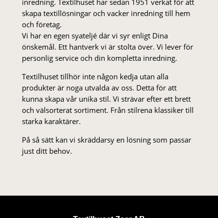
inredning. Textilhuset har sedan 1951 verkat för att
skapa textillösningar och vacker inredning till hem
och företag.
Vi har en egen syateljé där vi syr enligt Dina
önskemål. Ett hantverk vi är stolta över. Vi lever för
personlig service och din kompletta inredning.
Textilhuset tillhör inte någon kedja utan alla
produkter är noga utvalda av oss. Detta för att
kunna skapa vår unika stil. Vi strä­var efter ett brett
och välsorterat sor­ti­ment. Från stil­rena klas­siker till
starka karaktärer.
På så sätt kan vi skräddarsy en lösning som passar
just ditt behov.