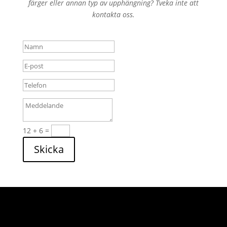
färger eller annan typ av upphängning? Tveka inte att
kontakta oss.
12 + 6
=
Skicka