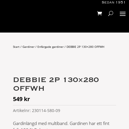
Sedan 1951
Start
/
Gardiner
/
Enfärgade gardiner
/ DEBBIE 2P 130×280 OFFWH
DEBBIE 2P 130×280
OFFWH
549
kr
Artikelnr:
230114-580-09
Gardinlängd med multiband. Gardinen har ett fint