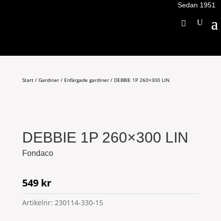
Sedan 1951
Start
/
Gardiner
/
Enfärgade gardiner
/ DEBBIE 1P 260×300 LIN
DEBBIE 1P 260×300 LIN
Fondaco
549
kr
Artikelnr:
230114-330-15