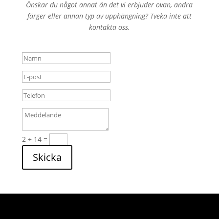
Önskar du något annat än det vi erbjuder ovan, andra
färger eller annan typ av upphängning? Tveka inte att
kontakta oss.
2 + 14
=
Skicka