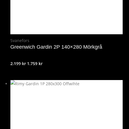
Svanefors
Greenwich Gardin 2P 140×280 Mörkgrå
Det
Det
2.199
kr
1.759
kr
ursprungliga
nuvarande
priset
priset
var:
är:
2.199 kr.
1.759 kr.