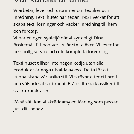
Vi arbetar, lever och drömmer om textilier och
inredning. Textilhuset har sedan 1951 verkat för att
skapa textillösningar och vacker inredning till hem
och företag.
Vi har en egen syateljé där vi syr enligt Dina
önskemål. Ett hantverk vi är stolta över. Vi lever för
personlig service och din kompletta inredning.
Textilhuset tillhör inte någon kedja utan alla
produkter är noga utvalda av oss. Detta för att
kunna skapa vår unika stil. Vi strä­var efter ett brett
och välsorterat sor­ti­ment. Från stil­rena klas­siker till
starka karaktärer.
På så sätt kan vi skräddarsy en lösning som passar
just ditt behov.