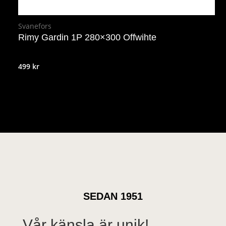
Svanefors
Rimy Gardin 1P 280×300 Offwihte
499
kr
SEDAN 1951
Vår känsla är unik!