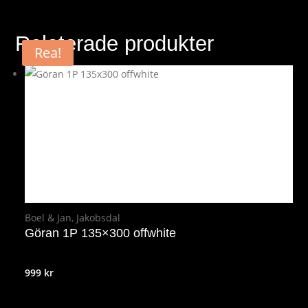
Relaterade produkter
Rea!
Boel & Jan
,
Jakobsdal
Göran 1P 135×300 offwhite
999
kr