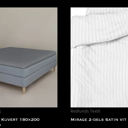
g
Redlunds Textil
 Kuvert 180×200
Mirage 2-dels Satin vit
å