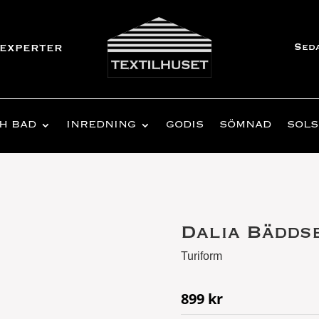
Sed
experter
H BAD
INREDNING
GODIS
SÖMNAD
SOLS
Dalia Bädds
Turiform
899
kr