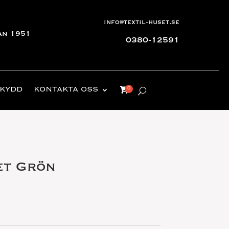
info@textil-huset.se
an 1951
0380-12591
KYDD
KONTAKTA OSS
et Grön