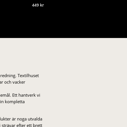
449
kr
nredning. Textilhuset
gar och vacker
kemål. Ett hantverk vi
 din kompletta
odukter är noga utvalda
strä­var efter ett brett