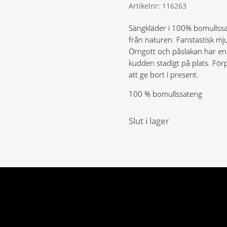
Artikelnr:
116263
Sängkläder i 100% bomullssa
från naturen. Fanstastisk mj
Örngott och påslakan har en 
kudden stadigt på plats. För
att ge bort i present.
100 % bomullssateng
Slut i lager