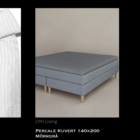
CPH Living
Percale Kuvert 140×200
Mörkgrå