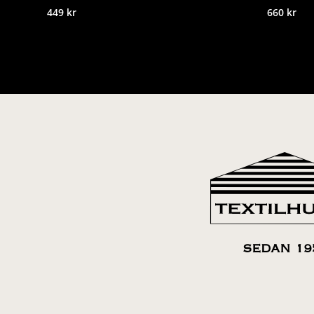
449
kr
660
kr
SEDAN 19