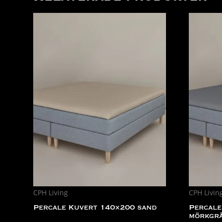
CPH Living
CPH Livin
Percale Kuvert 140×200 sand
Percale
mörkgr