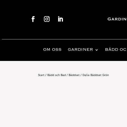
Gardin
OM OSS
GARDINER
BÄDD OC
Start
/
Bädd och Bad
/
Bäddset
/ Dalia Bäddset Grön