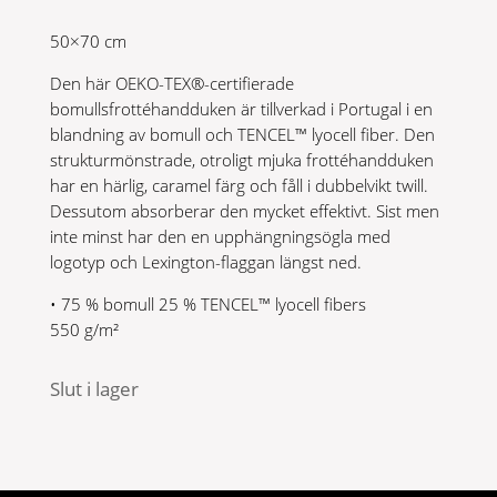
var:
är:
50×70 cm
250 kr.
175 kr.
Den här OEKO-TEX®-certifierade
bomullsfrottéhandduken är tillverkad i Portugal i en
blandning av bomull och TENCEL™ lyocell fiber. Den
strukturmönstrade, otroligt mjuka frottéhandduken
har en härlig, caramel färg och fåll i dubbelvikt twill.
Dessutom absorberar den mycket effektivt. Sist men
inte minst har den en upphängningsögla med
logotyp och Lexington-flaggan längst ned.
• 75 % bomull 25 % TENCEL™ lyocell fibers
550 g/m²
Slut i lager