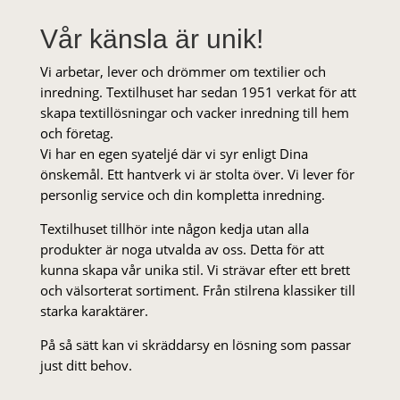
Vår känsla är unik!
Vi arbetar, lever och drömmer om textilier och
inredning. Textilhuset har sedan 1951 verkat för att
skapa textillösningar och vacker inredning till hem
och företag.
Vi har en egen syateljé där vi syr enligt Dina
önskemål. Ett hantverk vi är stolta över. Vi lever för
personlig service och din kompletta inredning.
Textilhuset tillhör inte någon kedja utan alla
produkter är noga utvalda av oss. Detta för att
kunna skapa vår unika stil. Vi strä­var efter ett brett
och välsorterat sor­ti­ment. Från stil­rena klas­siker till
starka karaktärer.
På så sätt kan vi skräddarsy en lösning som passar
just ditt behov.