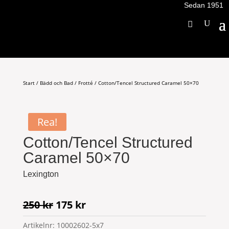
Sedan 1951
Start
/
Bädd och Bad
/
Frotté
/ Cotton/Tencel Structured Caramel 50×70
Rea!
Cotton/Tencel Structured
Caramel 50×70
Lexington
Det
Det
250
kr
175
kr
ursprungliga
nuvarande
Artikelnr:
10002602-5x7
priset
priset