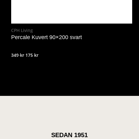
CPH Living
Percale Kuvert 90×200 svart
Det
Det
349
kr
175
kr
ursprungliga
nuvarande
priset
priset
var:
är:
349 kr.
175 kr.
SEDAN 1951