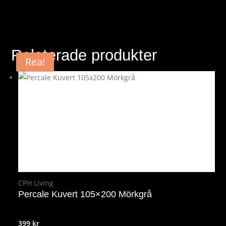
Relaterade produkter
Rea!
CPH Living
Percale Kuvert 105×200 Mörkgrå
399
kr