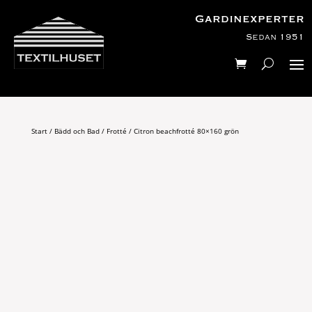
Gardinexperter
Sedan 1951
Start
/
Bädd och Bad
/
Frotté
/ Citron beachfrotté 80×160 grön