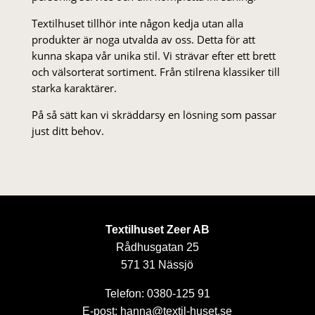
Textilhuset tillhör inte någon kedja utan alla
produkter är noga utvalda av oss. Detta för att
kunna skapa vår unika stil. Vi strä­var efter ett brett
och välsorterat sor­ti­ment. Från stil­rena klas­siker till
starka karaktärer.
På så sätt kan vi skräddarsy en lösning som passar
just ditt behov.
Textilhuset Zeer AB
Rådhusgatan 25
571 31 Nässjö
Telefon: 0380-125 91
E-post: hanna@textil-huset.se