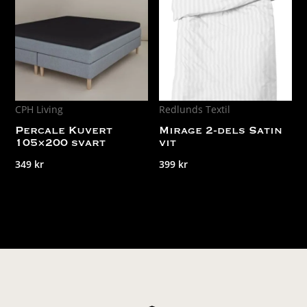
CPH Living
Redlunds Textil
Percale Kuvert
Mirage 2-dels Satin
105×200 svart
vit
349
kr
399
kr