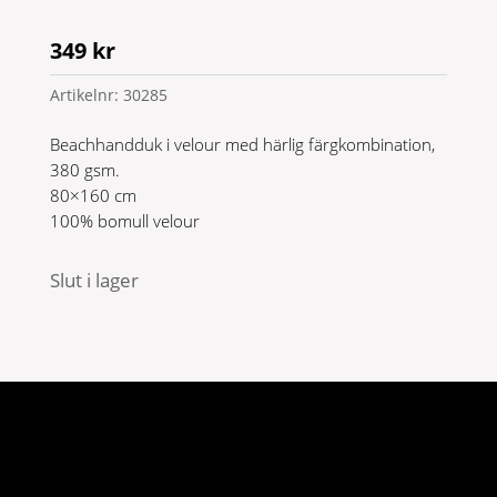
349
kr
Artikelnr:
30285
Beachhandduk i velour med härlig färgkombination,
380 gsm.
80×160 cm
100% bomull velour
Slut i lager