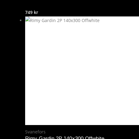
749
kr
Svanefors
Rimy Gardin 2P 140×300 Offwhite