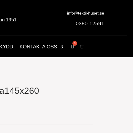
info@textil-huset.se
an 1951
0380-12591
KYDD
KONTAKTA OSS
sa145x260