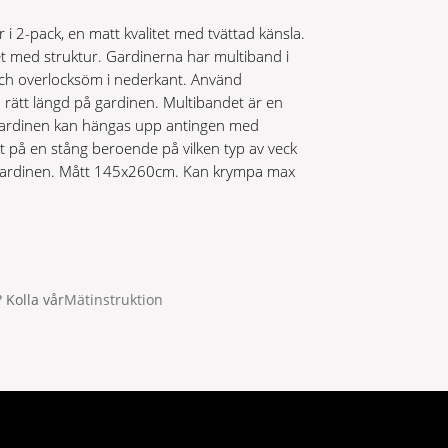
i 2-pack, en matt kvalitet med tvättad känsla.
tet med struktur. Gardinerna har multiband i
och overlocksöm i nederkant. Använd
å rätt längd på gardinen. Multibandet är en
t gardinen kan hängas upp antingen med
ekt på en stång beroende på vilken typ av veck
på gardinen. Mått 145x260cm. Kan krympa max
 Kolla vår
Mätinstruktion