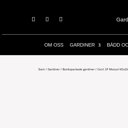
Gard
OM OSS
GARDINER
BÄDD O
Start
/
Gardiner
/
Butikspackade gardiner
/ Cecil 2P Mossa145x2