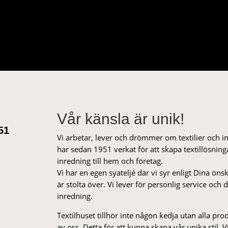
Vår känsla är unik!
51
Vi arbetar, lever och drömmer om textilier och i
har sedan 1951 verkat för att skapa textillösnin
inredning till hem och företag.
Vi har en egen syateljé där vi syr enligt Dina öns
är stolta över. Vi lever för personlig service och
inredning.
Textilhuset tillhör inte någon kedja utan alla pr
av oss. Detta för att kunna skapa vår unika stil. Vi 