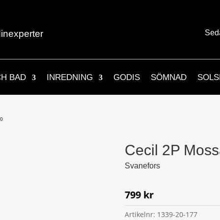
inexperter
Sed
CH BAD
INREDNING
GODIS
SÖMNAD
SOLS
60
Cecil 2P Mos
Svanefors
799
kr
Artikelnr:
1339-20-177