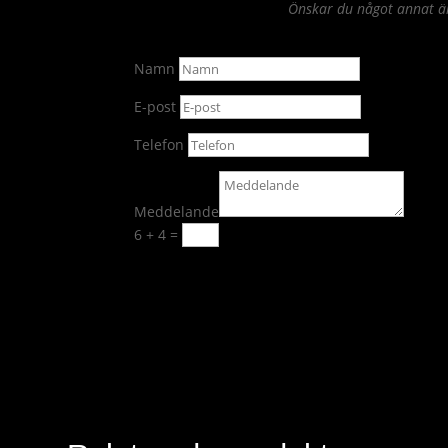
Önskar du något annat än 
Namn
E-post
Telefon
Meddelande
6 + 4
=
Skicka