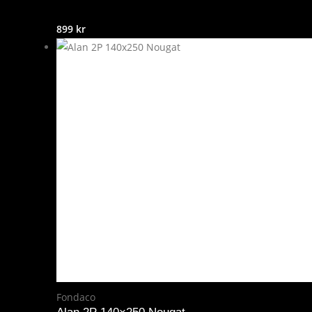
899
kr
Fondaco