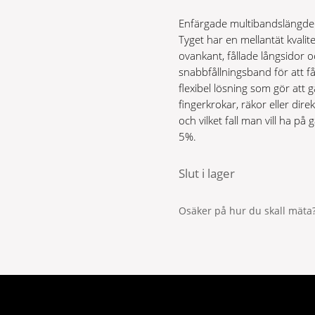
Enfärgade multibandslängder 
Tyget har en mellantät kvali
ovankant, fållade långsidor 
snabbfållningsband för att f
flexibel lösning som gör at
fingerkrokar, räkor eller dir
och vilket fall man vill ha 
5%.
Slut i lager
Osäker på hur du skall mäta?