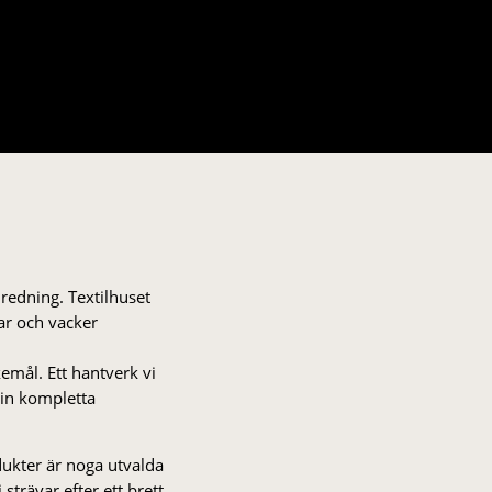
nredning. Textilhuset
gar och vacker
kemål. Ett hantverk vi
 din kompletta
odukter är noga utvalda
strä­var efter ett brett