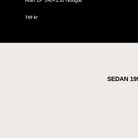
Alan 2P 140×250 Nougat
749
kr
SEDAN 19