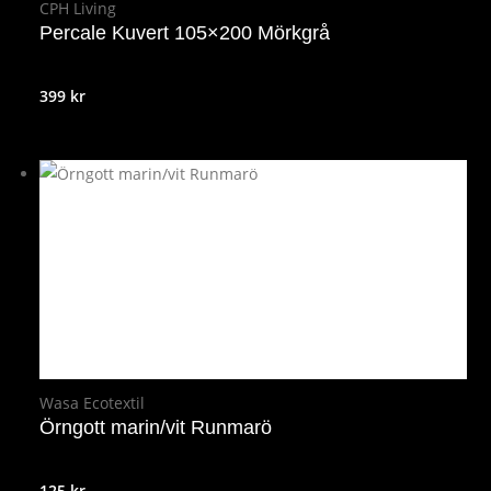
CPH Living
Percale Kuvert 105×200 Mörkgrå
399
kr
Wasa Ecotextil
Örngott marin/vit Runmarö
125
kr