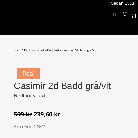
Sedan 1951
Start
/
Bädd och Bad
/
Bäddset
/ Casimir 2d Bädd grå/vit
Rea!
Casimir 2d Bädd grå/vit
Redlunds Textil
Det
Det
599
kr
239,60
kr
ursprungliga
nuvarande
Artikelnr:
26812
priset
priset
var:
är: