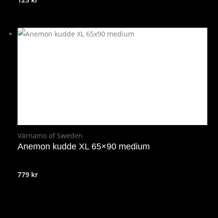
Värnamo of Sweden
Anemon kudde XL 65×90 medium
779
kr