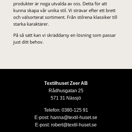
produkter är noga utvalda av oss. Detta för att
kunna skapa vår unika stil. Vi strä­var efter ett brett
och välsorterat sor­ti­ment. Från stil­rena klas­siker till
starka karaktärer.
På så sätt kan vi skräddarsy en lösning som passar
just ditt behov.
Textilhuset Zeer AB
Rådhusgatan 25
571 31 Nässjö
Telefon: 0380-125 91
E-post: hanna@textil-huset.se
E-post: robert@textil-huset.se