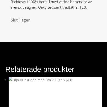
Bädddset i 100% bomull med vackra hortencior av
599 kr.
239,60 kr.
svensk designer. Oeko-tex samt trådtäthet 120.
Slut i lager
Relaterade produkter