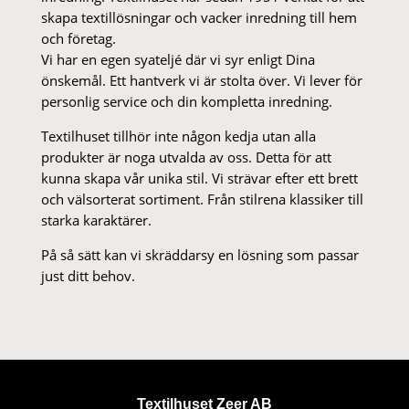
skapa textillösningar och vacker inredning till hem
och företag.
Vi har en egen syateljé där vi syr enligt Dina
önskemål. Ett hantverk vi är stolta över. Vi lever för
personlig service och din kompletta inredning.
Textilhuset tillhör inte någon kedja utan alla
produkter är noga utvalda av oss. Detta för att
kunna skapa vår unika stil. Vi strä­var efter ett brett
och välsorterat sor­ti­ment. Från stil­rena klas­siker till
starka karaktärer.
På så sätt kan vi skräddarsy en lösning som passar
just ditt behov.
Textilhuset Zeer AB