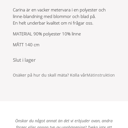
Carina är en vacker metervara i en polyester och
linne-blandning med blommor och blad på.
En helt underbar kvalitet om ni frågar oss.
MATERIAL 90% polyester 10% linne
MÅTT 140 cm
Slut i lager
Osäker på hur du skall mäta? Kolla vår
Mätinstruktion
Önskar du något annat än det vi erbjuder ovan, andra
färger eller annan typ av upphängning? Tveka inte att