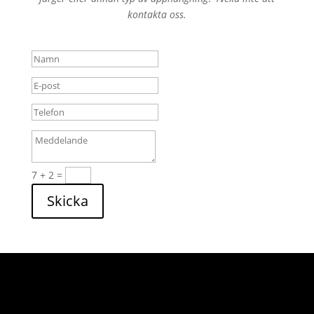
kontakta oss.
7 + 2
=
Skicka