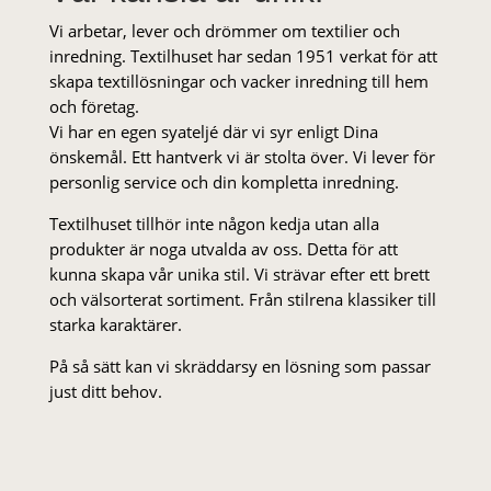
Vi arbetar, lever och drömmer om textilier och
inredning. Textilhuset har sedan 1951 verkat för att
skapa textillösningar och vacker inredning till hem
och företag.
Vi har en egen syateljé där vi syr enligt Dina
önskemål. Ett hantverk vi är stolta över. Vi lever för
personlig service och din kompletta inredning.
Textilhuset tillhör inte någon kedja utan alla
produkter är noga utvalda av oss. Detta för att
kunna skapa vår unika stil. Vi strä­var efter ett brett
och välsorterat sor­ti­ment. Från stil­rena klas­siker till
starka karaktärer.
På så sätt kan vi skräddarsy en lösning som passar
just ditt behov.