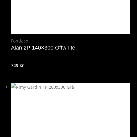
Fondaco
Alan 2P 140×300 Offwhite
749
kr