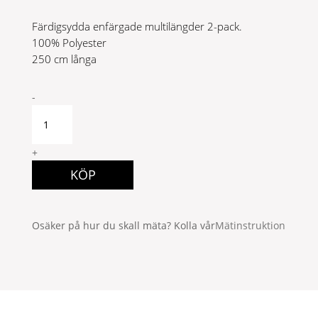
Färdigsydda enfärgade multilängder 2-pack.
100% Polyester
250 cm långa
Bruce
-
multilängder
250
mörkgrön
+
quantity
KÖP
Osäker på hur du skall mäta? Kolla vår
Mätinstruktion