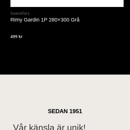
Svanefors
Rimy Gardin 1P 280×300 Grå
499
kr
SEDAN 1951
Vår känsla är unik!