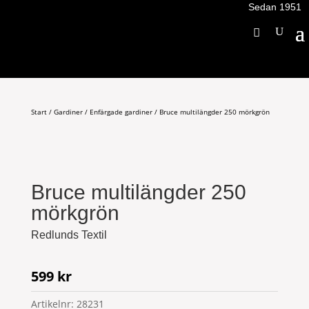
Sedan 1951
Start
/
Gardiner
/
Enfärgade gardiner
/ Bruce multilängder 250 mörkgrön
Bruce multilängder 250
mörkgrön
Redlunds Textil
599
kr
Artikelnr:
28231