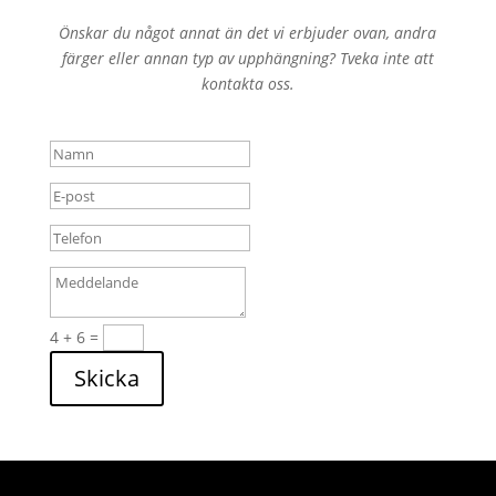
Önskar du något annat än det vi erbjuder ovan, andra
färger eller annan typ av upphängning? Tveka inte att
kontakta oss.
4 + 6
=
Skicka