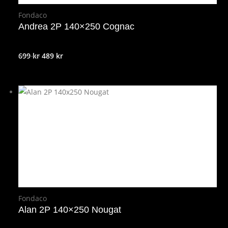
Fondaco
Andrea 2P 140×250 Cognac
Det
Det
699
kr
489
kr
ursprungliga
nuvarande
priset
priset
var:
är:
699 kr.
489 kr.
Fondaco
Alan 2P 140×250 Nougat