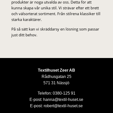
produkter är noga utvalda av oss. Detta för att
kunna skapa vår unika stil. Vi strä­var efter ett brett
och välsorterat sor­ti­ment. Från stil­rena klas­siker till
starka karaktärer.
På så sätt kan vi skräddarsy en lösning som passar
just ditt behov.
Textilhuset Zeer AB
Rådhusgatan 25
571 31 Nässjö
Telefon: 0380-125 91
E-post: hanna@textil-huset.se
E-post: robert@textil-huset.se