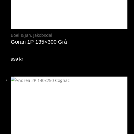
Boel & Jan
,
Jakobsdal
Göran 1P 135×300 Grå
999
kr