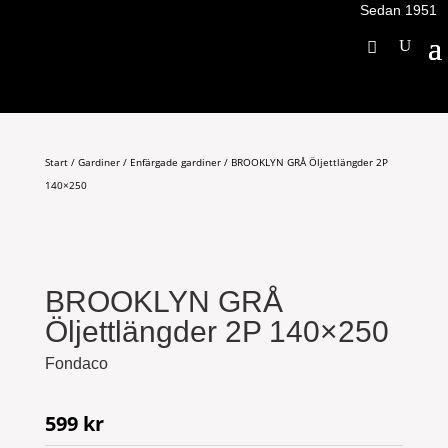
Sedan 1951
Start
/
Gardiner
/
Enfärgade gardiner
/ BROOKLYN GRÅ Öljettlängder 2P
140×250
BROOKLYN GRÅ
Öljettlängder 2P 140×250
Fondaco
599
kr