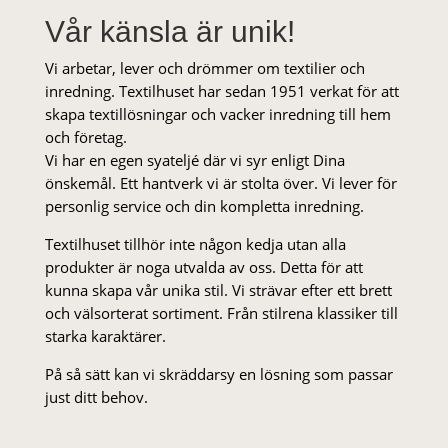
Vår känsla är unik!
Vi arbetar, lever och drömmer om textilier och
inredning. Textilhuset har sedan 1951 verkat för att
skapa textillösningar och vacker inredning till hem
och företag.
Vi har en egen syateljé där vi syr enligt Dina
önskemål. Ett hantverk vi är stolta över. Vi lever för
personlig service och din kompletta inredning.
Textilhuset tillhör inte någon kedja utan alla
produkter är noga utvalda av oss. Detta för att
kunna skapa vår unika stil. Vi strä­var efter ett brett
och välsorterat sor­ti­ment. Från stil­rena klas­siker till
starka karaktärer.
På så sätt kan vi skräddarsy en lösning som passar
just ditt behov.