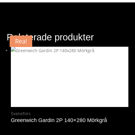
Relaterade produkter
Rea!
Rea!
Svanefors
Greenwich Gardin 2P 140×280 Mörkgrå