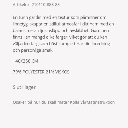
Artikelnr:
210110-888-85
En tunn gardin med en textur som påminner om
linnetyg, skapar en stilfull atmosfär i ditt hem med en
balans mellan ljusinsläpp och avskildhet. Gardinen
finns i en mängd olika färger, vilket gör att du kan
välja den färg som bäst kompletterar din inredning
och personliga smak.
140X250 CM
79% POLYESTER 21% VISKOS
Slut i lager
Osäker på hur du skall mäta? Kolla vår
Mätinstruktion