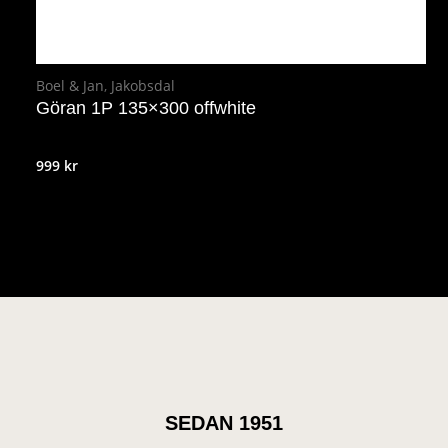
Boel & Jan
,
Jakobsdal
Göran 1P 135×300 offwhite
999
kr
SEDAN 1951