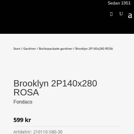
Sedan 1951
Start
/
Gardiner
/
Butikspackade gardiner
/ Brooklyn 2P140x280 ROSA
Brooklyn 2P140x280
ROSA
Fondaco
599
kr
Artikelnr:
210110-580-30