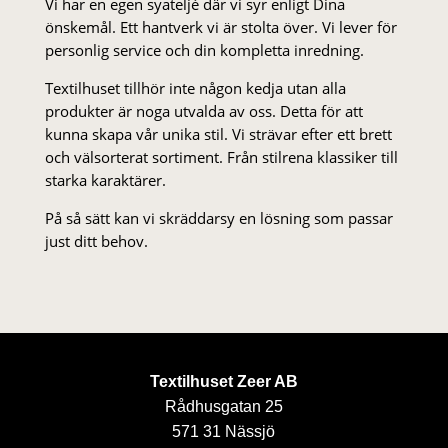
Vi har en egen syateljé där vi syr enligt Dina
önskemål. Ett hantverk vi är stolta över. Vi lever för
personlig service och din kompletta inredning.
Textilhuset tillhör inte någon kedja utan alla
produkter är noga utvalda av oss. Detta för att
kunna skapa vår unika stil. Vi strä­var efter ett brett
och välsorterat sor­ti­ment. Från stil­rena klas­siker till
starka karaktärer.
På så sätt kan vi skräddarsy en lösning som passar
just ditt behov.
Textilhuset Zeer AB
Rådhusgatan 25
571 31 Nässjö