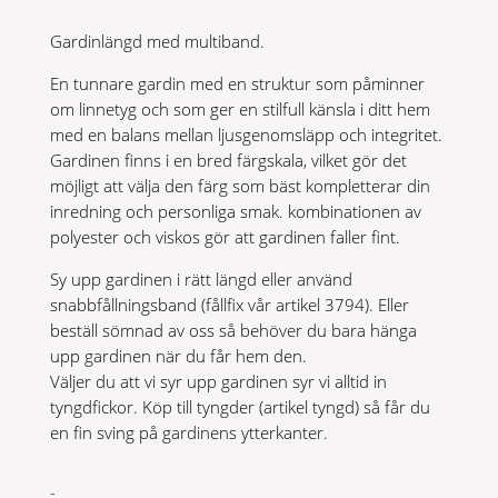
Gardinlängd med multiband.
En tunnare gardin med en struktur som påminner
om linnetyg och som ger en stilfull känsla i ditt hem
med en balans mellan ljusgenomsläpp och integritet.
Gardinen finns i en bred färgskala, vilket gör det
möjligt att välja den färg som bäst kompletterar din
inredning och personliga smak. kombinationen av
polyester och viskos gör att gardinen faller fint.
Sy upp gardinen i rätt längd eller använd
snabbfållningsband (fållfix vår artikel 3794). Eller
beställ sömnad av oss så behöver du bara hänga
upp gardinen när du får hem den.
Väljer du att vi syr upp gardinen syr vi alltid in
tyngdfickor. Köp till tyngder (artikel tyngd) så får du
en fin sving på gardinens ytterkanter.
Brooklyn
-