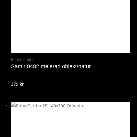
Ernst Textil
Samir 0482 melerad oblekt/natur
379
kr