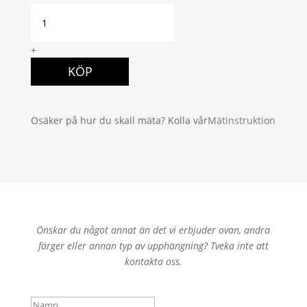
2P140x280
ROSA
quantity
+
KÖP
Osäker på hur du skall mäta? Kolla vår
Mätinstruktion
Önskar du något annat än det vi erbjuder ovan, andra
färger eller annan typ av upphängning? Tveka inte att
kontakta oss.