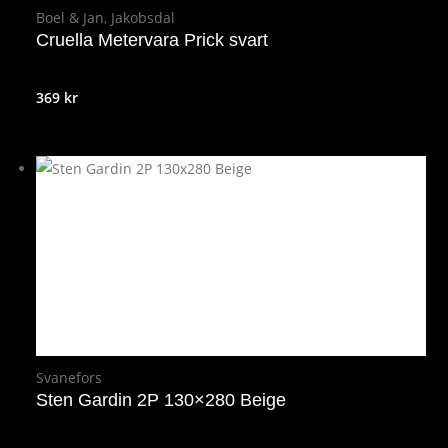
Boel & Jan
,
Jakobsdal
Cruella Metervara Prick svart
369
kr
Svanefors
Sten Gardin 2P 130×280 Beige