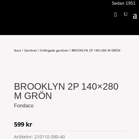
Sedan 1951
Start
/
Gardiner
/
Enfärgade gardiner
/ BROOKLYN 2P 140×280 M GRÖN
BROOKLYN 2P 140×280
M GRÖN
Fondaco
599
kr
Artikelnr:
210110-580-40