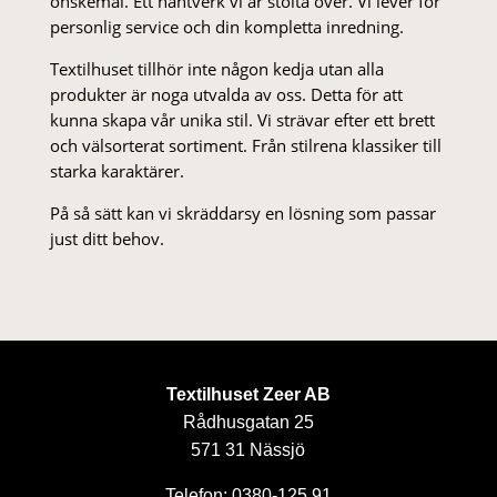
önskemål. Ett hantverk vi är stolta över. Vi lever för
personlig service och din kompletta inredning.
Textilhuset tillhör inte någon kedja utan alla
produkter är noga utvalda av oss. Detta för att
kunna skapa vår unika stil. Vi strä­var efter ett brett
och välsorterat sor­ti­ment. Från stil­rena klas­siker till
starka karaktärer.
På så sätt kan vi skräddarsy en lösning som passar
just ditt behov.
Textilhuset Zeer AB
Rådhusgatan 25
571 31 Nässjö
Telefon: 0380-125 91