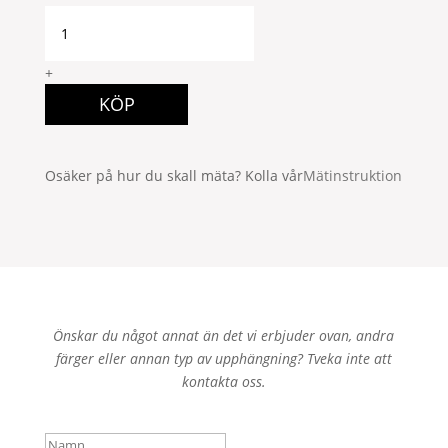
2P
140x280
M
+
GRÖN
KÖP
quantity
Osäker på hur du skall mäta? Kolla vår
Mätinstruktion
Önskar du något annat än det vi erbjuder ovan, andra
färger eller annan typ av upphängning? Tveka inte att
kontakta oss.