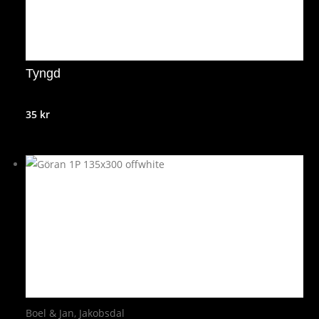
Tyngd
35
kr
Boel & Jan
,
Jakobsdal