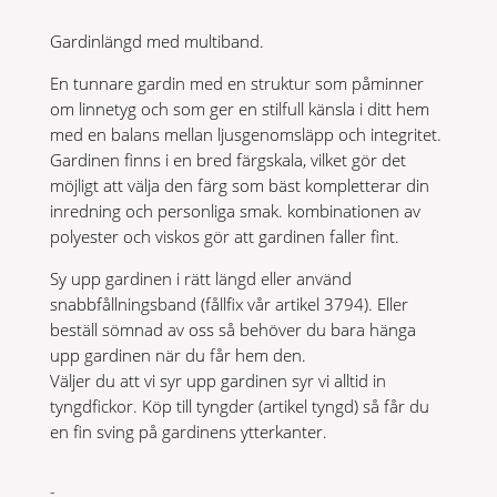
Gardinlängd med multiband.
En tunnare gardin med en struktur som påminner
om linnetyg och som ger en stilfull känsla i ditt hem
med en balans mellan ljusgenomsläpp och integritet.
Gardinen finns i en bred färgskala, vilket gör det
möjligt att välja den färg som bäst kompletterar din
inredning och personliga smak. kombinationen av
polyester och viskos gör att gardinen faller fint.
Sy upp gardinen i rätt längd eller använd
snabbfållningsband (fållfix vår artikel 3794). Eller
beställ sömnad av oss så behöver du bara hänga
upp gardinen när du får hem den.
Väljer du att vi syr upp gardinen syr vi alltid in
tyngdfickor. Köp till tyngder (artikel tyngd) så får du
en fin sving på gardinens ytterkanter.
BROOKLYN
-