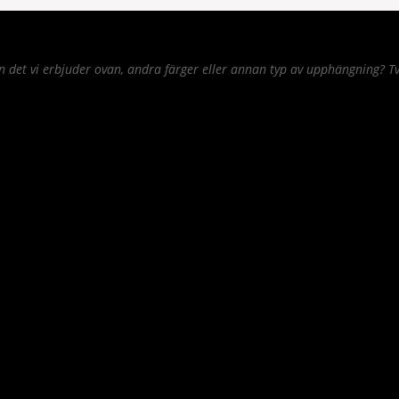
det vi erbjuder ovan, andra färger eller annan typ av upphängning? Tv