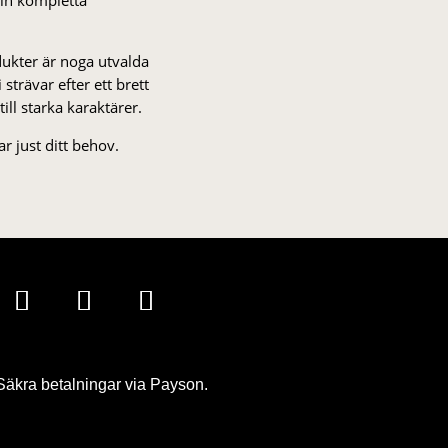
odukter är noga utvalda
strä­var efter ett brett
 till starka karaktärer.
r just ditt behov.
Säkra betalningar via Payson.