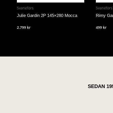
Svanefors
Svanefors
Julie Gardin 2P 145×280 Mocca
Rimy Gar
2.799
kr
499
kr
SEDAN 19