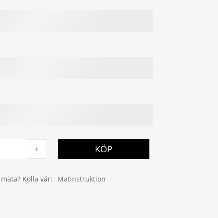
KÖP
+
 mäta? Kolla vår
Mätinstruktion