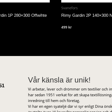
Svanefors
din 1P 280×300 Offwihte
Rimy Gardin 2P 140×300 
499
kr
Vår känsla är unik!
51
Vi arbetar, lever och drömmer om textilier och i
har sedan 1951 verkat för att skapa textillösnin
inredning till hem och företag.
Vi har en egen syateljé där vi syr enligt Dina öns
är stolta över. Vi lever för personlig service och