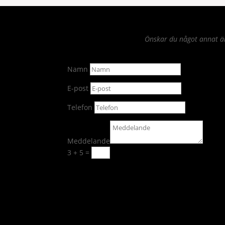
Önskar du något annat än 
Namn
E-post
Telefon
Meddelande
3 + 5
=
Skicka