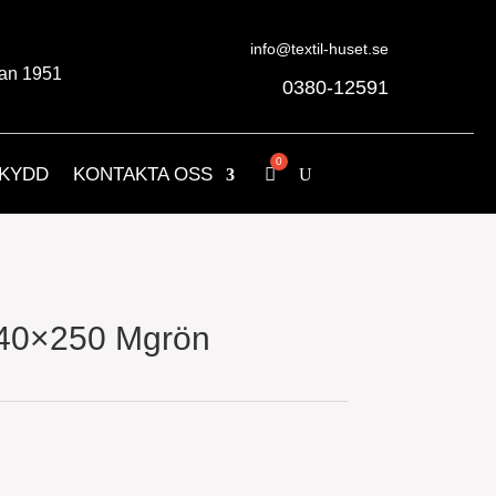
info@textil-huset.se
an 1951
0380-12591
KYDD
KONTAKTA OSS
140×250 Mgrön