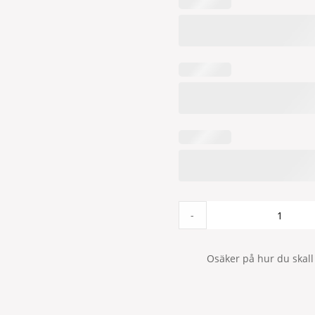
Brooklyn
-
2P
140x250
Mgrön
Osäker på hur du skall
quantity