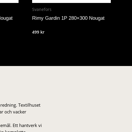
Svanefors
Nougat
Rimy Gardin 1P 280×300 Nougat
499
kr
nredning. Textilhuset
gar och vacker
kemål. Ett hantverk vi
 din kompletta