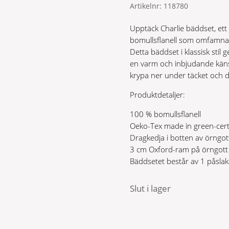
Artikelnr:
118780
Upptäck Charlie bäddset, ett
bomullsflanell som omfamnar
Detta bäddset i klassisk stil
en varm och inbjudande känsla
krypa ner under täcket och 
Produktdetaljer:
100 % bomullsflanell
Oeko-Tex made in green-cert
Dragkedja i botten av örngot
3 cm Oxford-ram på örngott
Bäddsetet består av 1 påsla
Slut i lager