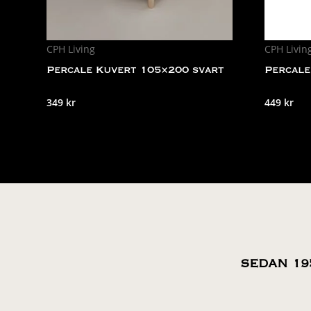
CPH Living
CPH Livin
Percale Kuvert 105×200 svart
Percale
349
kr
449
kr
SEDAN 19