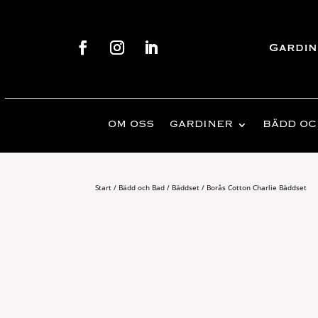
Gardin
OM OSS
GARDINER
BÄDD OC
Start
/
Bädd och Bad
/
Bäddset
/ Borås Cotton Charlie Bäddset