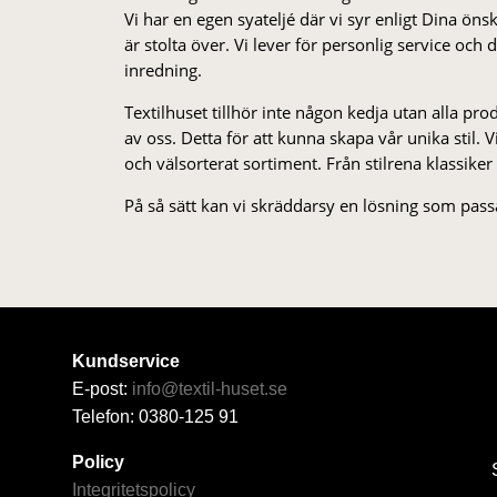
Vi har en egen syateljé där vi syr enligt Dina öns
är stolta över. Vi lever för personlig service och
inredning.
Textilhuset tillhör inte någon kedja utan alla pr
av oss. Detta för att kunna skapa vår unika stil. Vi 
och välsorterat sor­ti­ment. Från stil­rena klas­siker
På så sätt kan vi skräddarsy en lösning som passa
Kundservice
E-post:
info@textil-huset.se
Telefon: 0380-125 91
Policy
Integritetspolicy