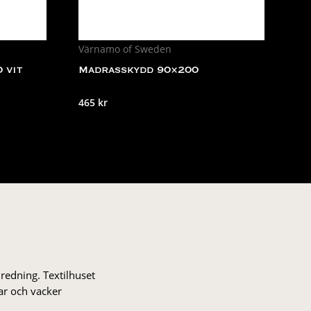
Värnamo of Sweden
 vit
Madrasskydd 90×200
465
kr
nredning. Textilhuset
gar och vacker