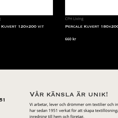
g
CPH Living
 Kuvert 120×200 vit
Percale Kuvert 180×200
660
kr
Vår känsla är unik!
51
Vi arbetar, lever och drömmer om textilier och i
har sedan 1951 verkat för att skapa textillösnin
inredning till hem och företag.