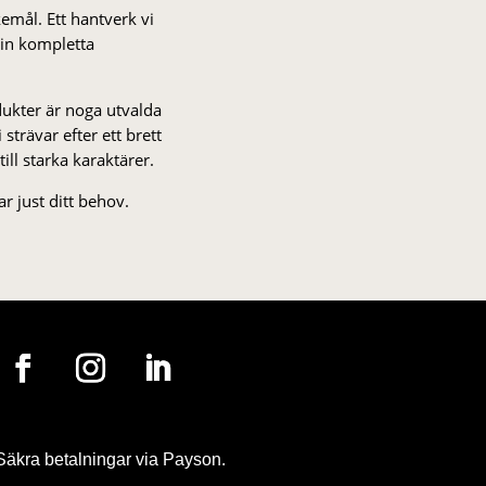
kemål. Ett hantverk vi
 din kompletta
odukter är noga utvalda
strä­var efter ett brett
 till starka karaktärer.
r just ditt behov.
Säkra betalningar via Payson.