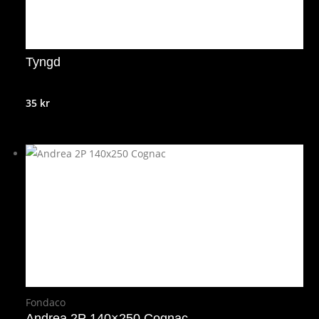
Tyngd
35
kr
Fondaco
Andrea 2P 140×250 Cognac