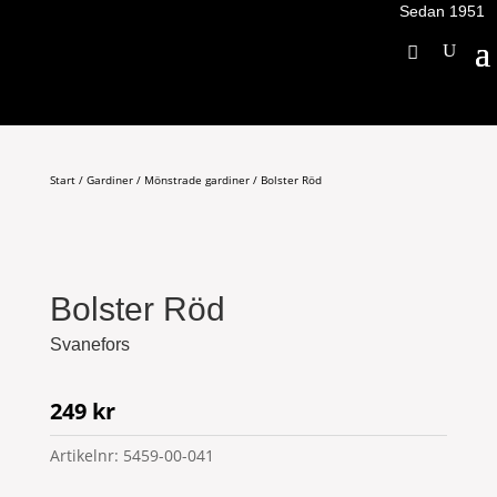
Sedan 1951
Start
/
Gardiner
/
Mönstrade gardiner
/ Bolster Röd
Bolster Röd
Svanefors
249
kr
Artikelnr:
5459-00-041