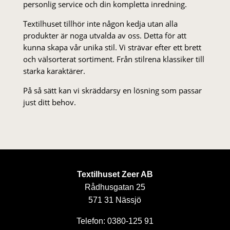
personlig service och din kompletta inredning.
Textilhuset tillhör inte någon kedja utan alla
produkter är noga utvalda av oss. Detta för att
kunna skapa vår unika stil. Vi strä­var efter ett brett
och välsorterat sor­ti­ment. Från stil­rena klas­siker till
starka karaktärer.
På så sätt kan vi skräddarsy en lösning som passar
just ditt behov.
Textilhuset Zeer AB
Rådhusgatan 25
571 31 Nässjö
Telefon: 0380-125 91