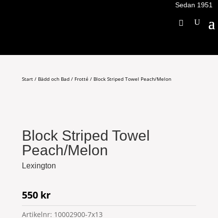
Sedan 1951
Start
/
Bädd och Bad
/
Frotté
/ Block Striped Towel Peach/Melon
Block Striped Towel
Peach/Melon
Lexington
550
kr
Artikelnr:
10002900-7x13