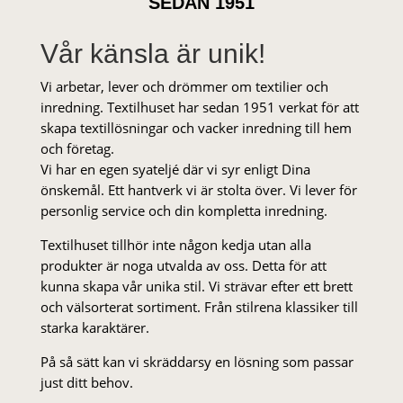
SEDAN 1951
Vår känsla är unik!
Vi arbetar, lever och drömmer om textilier och
inredning. Textilhuset har sedan 1951 verkat för att
skapa textillösningar och vacker inredning till hem
och företag.
Vi har en egen syateljé där vi syr enligt Dina
önskemål. Ett hantverk vi är stolta över. Vi lever för
personlig service och din kompletta inredning.
Textilhuset tillhör inte någon kedja utan alla
produkter är noga utvalda av oss. Detta för att
kunna skapa vår unika stil. Vi strä­var efter ett brett
och välsorterat sor­ti­ment. Från stil­rena klas­siker till
starka karaktärer.
På så sätt kan vi skräddarsy en lösning som passar
just ditt behov.