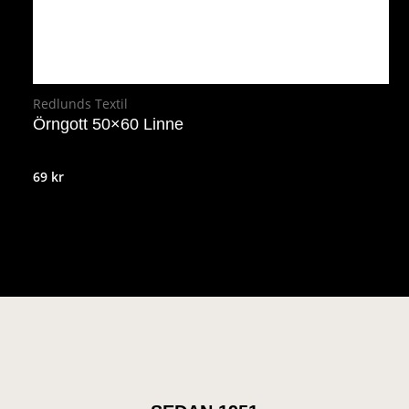
Redlunds Textil
Örngott 50×60 Linne
69
kr