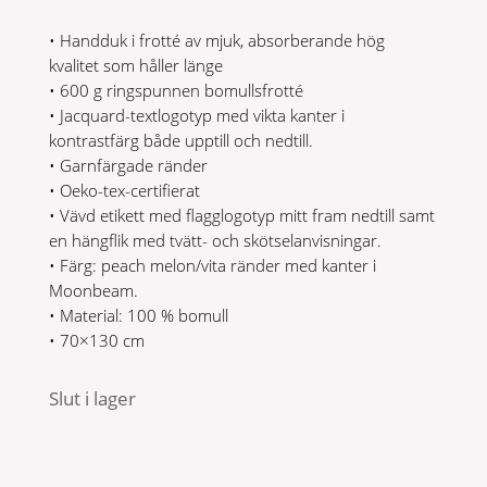
• Handduk i frotté av mjuk, absorberande hög
kvalitet som håller länge
• 600 g ringspunnen bomullsfrotté
• Jacquard-textlogotyp med vikta kanter i
kontrastfärg både upptill och nedtill.
• Garnfärgade ränder
• Oeko-tex-certifierat
• Vävd etikett med flagglogotyp mitt fram nedtill samt
en hängflik med tvätt- och skötselanvisningar.
• Färg: peach melon/vita ränder med kanter i
Moonbeam.
• Material: 100 % bomull
• 70×130 cm
Slut i lager