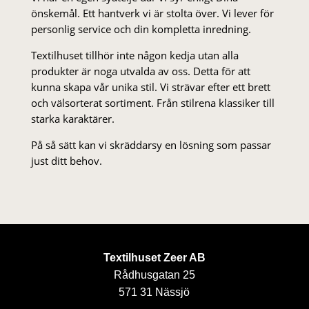
önskemål. Ett hantverk vi är stolta över. Vi lever för
personlig service och din kompletta inredning.
Textilhuset tillhör inte någon kedja utan alla
produkter är noga utvalda av oss. Detta för att
kunna skapa vår unika stil. Vi strä­var efter ett brett
och välsorterat sor­ti­ment. Från stil­rena klas­siker till
starka karaktärer.
På så sätt kan vi skräddarsy en lösning som passar
just ditt behov.
Textilhuset Zeer AB
Rådhusgatan 25
571 31 Nässjö