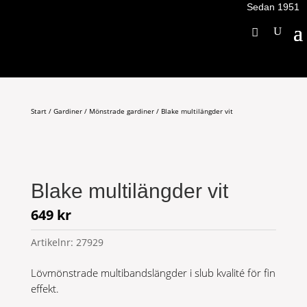
Sedan 1951
Start
/
Gardiner
/
Mönstrade gardiner
/ Blake multilängder vit
Blake multilängder vit
649
kr
Artikelnr:
27929
Lövmönstrade multibandslängder i slub kvalité för fin
effekt.