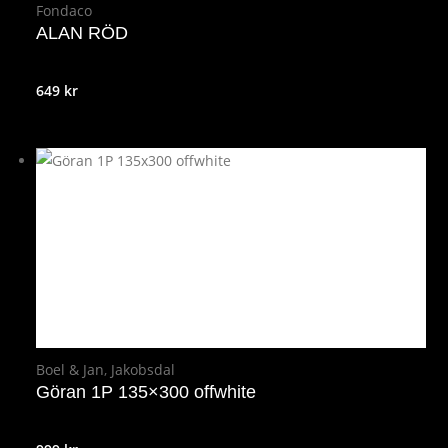
Fondaco
ALAN RÖD
649
kr
Boel & Jan
,
Jakobsdal
Göran 1P 135×300 offwhite