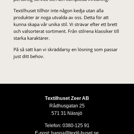
Textilhuset tillhör inte någon kedja utan alla
produkter är noga utvalda av oss. Detta för att
kunna skapa vår unika stil. Vi strä­var efter ett brett
och välsorterat sor­ti­ment. Från stil­rena klas­siker till
starka karaktärer.
På så sätt kan vi skräddarsy en lösning som passar
just ditt behov.
Textilhuset Zeer AB
Rådhusgatan 25
571 31 Nässjö
Telefon: 0380-125 91
E-post: hanna@textil-huset.se