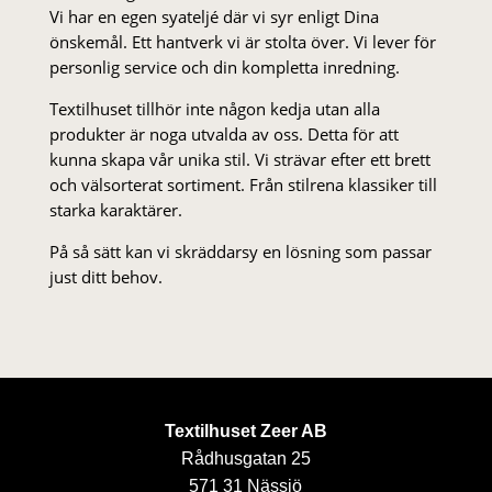
Vi har en egen syateljé där vi syr enligt Dina
önskemål. Ett hantverk vi är stolta över. Vi lever för
personlig service och din kompletta inredning.
Textilhuset tillhör inte någon kedja utan alla
produkter är noga utvalda av oss. Detta för att
kunna skapa vår unika stil. Vi strä­var efter ett brett
och välsorterat sor­ti­ment. Från stil­rena klas­siker till
starka karaktärer.
På så sätt kan vi skräddarsy en lösning som passar
just ditt behov.
Textilhuset Zeer AB
Rådhusgatan 25
571 31 Nässjö