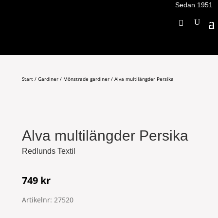
Sedan 1951
Start
/
Gardiner
/
Mönstrade gardiner
/ Alva multilängder Persika
Alva multilängder Persika
Redlunds Textil
749
kr
Artikelnr:
27520