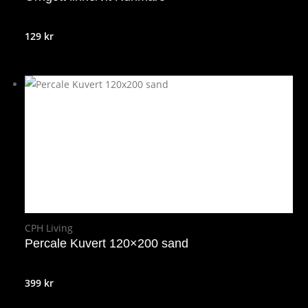
129
kr
CPH Living
Percale Kuvert 120×200 sand
399
kr