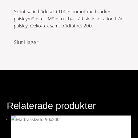
var:
är:
Skönt satin bäddset i 100% bomull med vackert
799 kr.
400 kr.
paisleymönster. Mönstret har fått sin inspiration från
paisley. Oeko-tex samt trådtäthet 200.
Slut i lager
Relaterade produkter