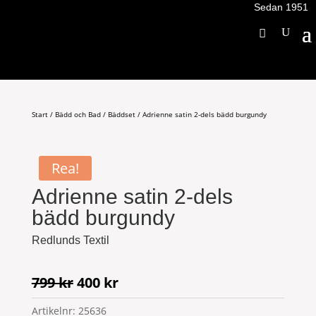
Sedan 1951
Start
/
Bädd och Bad
/
Bäddset
/ Adrienne satin 2-dels bädd burgundy
Rea!
Adrienne satin 2-dels
bädd burgundy
Redlunds Textil
Det
Det
799
kr
400
kr
ursprungliga
nuvarande
Artikelnr:
25636
priset
priset