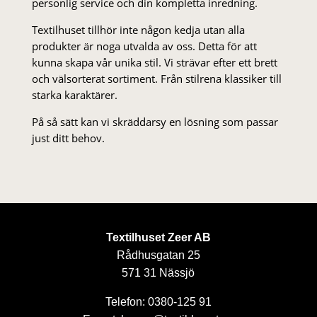
personlig service och din kompletta inredning.
Textilhuset tillhör inte någon kedja utan alla
produkter är noga utvalda av oss. Detta för att
kunna skapa vår unika stil. Vi strä­var efter ett brett
och välsorterat sor­ti­ment. Från stil­rena klas­siker till
starka karaktärer.
På så sätt kan vi skräddarsy en lösning som passar
just ditt behov.
Textilhuset Zeer AB
Rådhusgatan 25
571 31 Nässjö
Telefon: 0380-125 91