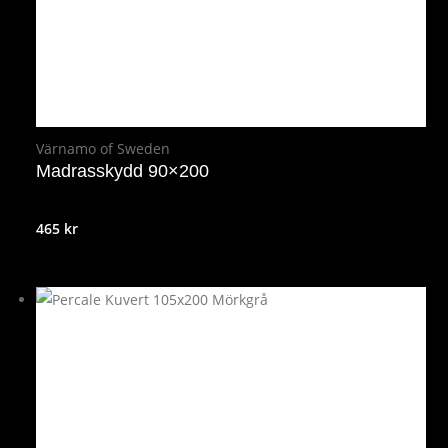
Värnamo of Sweden
Madrasskydd 90×200
465
kr