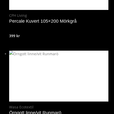
CPH Living
Percale Kuvert 105×200 Mörkgrå
399
kr
Wasa Ecotextil
Örngott linne/vit Runmarö