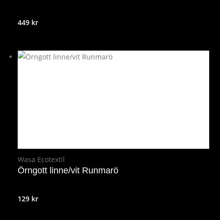
449
kr
Wasa Ecotextil
Örngott linne/vit Runmarö
129
kr