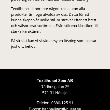
Textilhuset tillhör inte någon kedja utan alla
produkter är noga utvalda av oss. Detta för att
kunna skapa vår unika stil. Vi strä­var efter ett brett
och välsorterat sor­ti­ment. Från stil­rena klas­siker till
starka karaktärer.
På så sätt kan vi skräddarsy en lösning som passar
just ditt behov.
Textilhuset Zeer AB
Rådhusgatan 25
571 31 Nässjö
Telefon: 0380-125 91
E-post: hanna@textil-huset.se