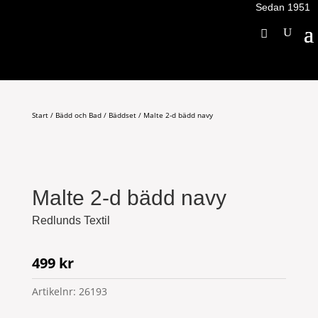
Sedan 1951
Start
/
Bädd och Bad
/
Bäddset
/ Malte 2-d bädd navy
Malte 2-d bädd navy
Redlunds Textil
499
kr
Artikelnr:
26193