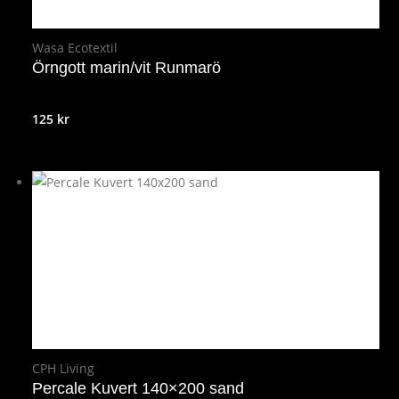
Wasa Ecotextil
Örngott marin/vit Runmarö
125
kr
CPH Living
Percale Kuvert 140×200 sand