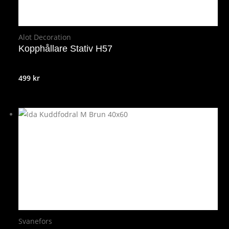
Alot Decoration
Kopphållare Stativ H57
499
kr
Svanefors