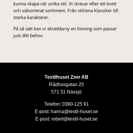
kunna skapa vår unika stil. Vi strä­var efter ett brett
och välsorterat sor­ti­ment. Från stil­rena klas­siker till
starka karaktärer.
På så sätt kan vi skräddarsy en lösning som passar
just ditt behov.
Textilhuset Zeer AB
Rådhusgatan 25
571 31 Nässjö
Telefon: 0380-125 91
E-post: hanna@textil-huset.se
E-post: robert@textil-huset.se