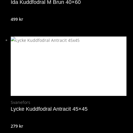
Ida Kuddfodral M Brun 40×60
499
kr
Svanefors
Lycke Kuddfodral Antracit 45×45
279
kr