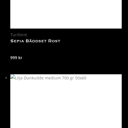
Turiform
Sepia Bäddset Rost
999
kr