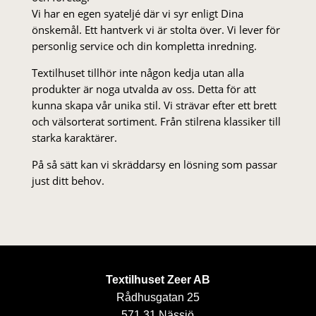
Vi har en egen syateljé där vi syr enligt Dina
önskemål. Ett hantverk vi är stolta över. Vi lever för
personlig service och din kompletta inredning.
Textilhuset tillhör inte någon kedja utan alla
produkter är noga utvalda av oss. Detta för att
kunna skapa vår unika stil. Vi strä­var efter ett brett
och välsorterat sor­ti­ment. Från stil­rena klas­siker till
starka karaktärer.
På så sätt kan vi skräddarsy en lösning som passar
just ditt behov.
Textilhuset Zeer AB
Rådhusgatan 25
571 31 Nässjö