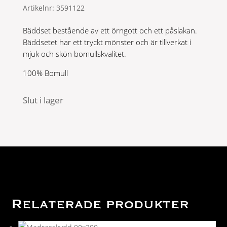
Artikelnr:
3591122
priset
priset
var:
är:
Bäddset bestående av ett örngott och ett påslakan.
699 kr.
350 kr.
Bäddsetet har ett tryckt mönster och är tillverkat i
mjuk och skön bomullskvalitet.
100% Bomull
Slut i lager
Relaterade produkter