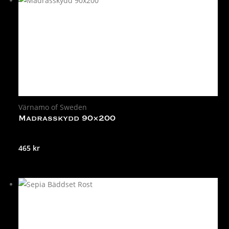
Värnamo of Sweden
Madrasskydd 90×200
465
kr