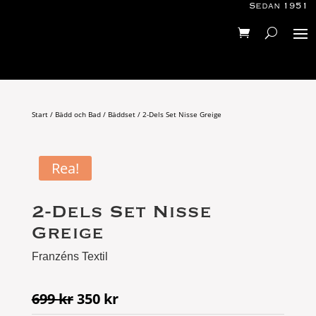
Sedan 1951
Start
/
Bädd och Bad
/
Bäddset
/ 2-Dels Set Nisse Greige
Rea!
2-Dels Set Nisse
Greige
Franzéns Textil
Det
Det
699
kr
350
kr
ursprungliga
nuvarande