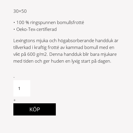
30×50
• 100 % ringspunnen bomullsfrotté
• Oeko-Tex-certifierad
Lexingtons mjuka och högabsorberande handduk är
tillverkad i kraftig frotté av kammad bomull med en
vikt på 600 g/m2. Denna handduk blir bara mjukare
med tiden och ger huden en lyxig start på dagen.
Original
-
Towel
Vintage
Green
+
30x50
KÖP
quantity