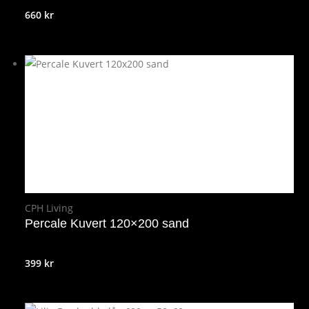
660
kr
CPH Living
Percale Kuvert 120×200 sand
399
kr