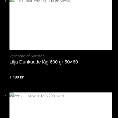
Värnamo of Sweden
Lilja Dunkudde låg 600 gr 50×60
1.499
kr