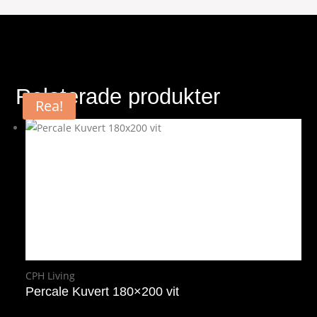
Relaterade produkter
Rea!
CPH Living
Percale Kuvert 180×200 vit