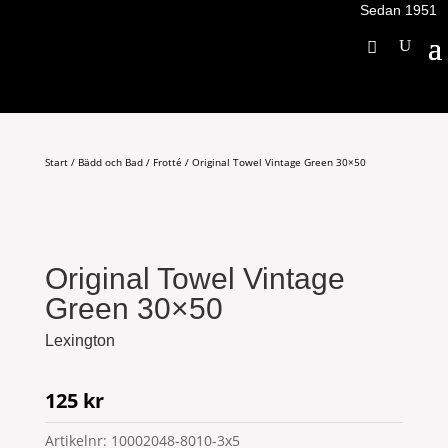
Sedan 1951
Start
/
Bädd och Bad
/
Frotté
/ Original Towel Vintage Green 30×50
Original Towel Vintage
Green 30×50
Lexington
125
kr
Artikelnr:
10002048-8010-3x5