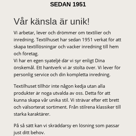
SEDAN 1951
Vår känsla är unik!
Vi arbetar, lever och drömmer om textilier och
inredning. Textilhuset har sedan 1951 verkat för att
skapa textillösningar och vacker inredning till hem
och företag.
Vi har en egen syateljé där vi syr enligt Dina
önskemål. Ett hantverk vi är stolta över. Vi lever för
personlig service och din kompletta inredning.
Textilhuset tillhör inte någon kedja utan alla
produkter är noga utvalda av oss. Detta för att
kunna skapa vår unika stil. Vi strä­var efter ett brett
och välsorterat sor­ti­ment. Från stil­rena klas­siker till
starka karaktärer.
På så sätt kan vi skräddarsy en lösning som passar
just ditt behov.